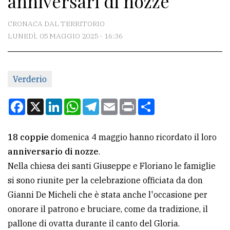
anniversari di nozze
CONTATTI
CRONACA DAL TERRITORIO
LUNEDÌ, 05 MAGGIO 2025 - 16:36
La
redazione
Verderio
Scrivici
Per
Facebook
X
LinkedIn
WhatsApp
Telegram
Email
Print
Condividi
la
tua
18 coppie
domenica 4 maggio hanno ricordato il loro
pubblicità
anniversario di nozze
.
Nella chiesa dei santi Giuseppe e Floriano le famiglie
CERCA
si sono riunite per la celebrazione officiata da don
Gianni De Micheli che è stata anche l'occasione per
Cerca
onorare il patrono e bruciare, come da tradizione, il
per
pallone di ovatta durante il canto del Gloria.
comune