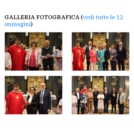
Ricerca
GALLERIA FOTOGRAFICA (
vedi tutte le 12
avanzata
immagini
)
LE
ALTRE
TESTATE
PRIVACY
Privacy
policy
Cookie