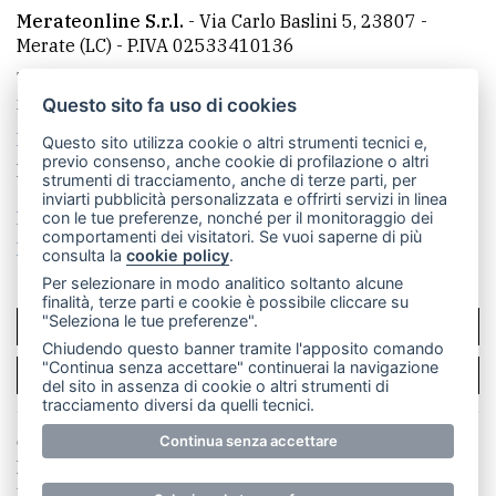
Merateonline S.r.l.
-
Via Carlo Baslini 5, 23807 -
Merate (LC)
- P.IVA 02533410136
Telefono:
039 9902881
- Whatsapp: 351 3481257 - E-
mail: redazione@merateonline.it
Questo sito fa uso di cookies
La redazione
CasateOnline
LeccoOnline
RSS
Questo sito utilizza cookie o altri strumenti tecnici e,
previo consenso, anche cookie di profilazione o altri
Made by
VIP
strumenti di tracciamento, anche di terze parti, per
inviarti pubblicità personalizzata e offrirti servizi in linea
Privacy policy
Cookie policy
con le tue preferenze, nonché per il monitoraggio dei
comportamenti dei visitatori. Se vuoi saperne di più
Rivedi le tue scelte sui cookie
consulta la
cookie policy
.
Per selezionare in modo analitico soltanto alcune
finalità, terze parti e cookie è possibile cliccare su
"Seleziona le tue preferenze".
SCRIVICI
Chiudendo questo banner tramite l'apposito comando
"Continua senza accettare" continuerai la navigazione
PER LA TUA PUBBLICITÀ
del sito in assenza di cookie o altri strumenti di
tracciamento diversi da quelli tecnici.
Continua senza accettare
© Copyright Merateonline S.r.l. - Tutti i diritti riservati.
E' proibita la riproduzione e pubblicazione anche
parziale di testi, articoli e immagini senza la