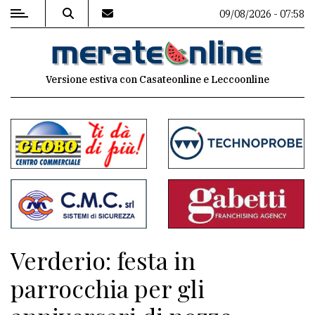
09/08/2026 - 07:58
MENU
Versione estiva con Casateonline e Leccoonline
Editoriale
e
commenti
Contenuti
del
sito
Appuntamenti
Verderio: festa in
Associazioni
parrocchia per gli
Meteo