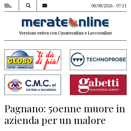
08/08/2026 - 07:11
MENU
Versione estiva con Casateonline e Leccoonline
Editoriale
e
commenti
Contenuti
del
sito
Appuntamenti
Pagnano: 50enne muore in
Associazioni
azienda per un malore
Meteo