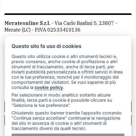
Merateonline S.r.l.
-
Via Carlo Baslini 5, 23807 -
Merate (LC)
- P.IVA 02533410136
Telefono:
039 9902881
- Whatsapp: 351 3481257 - E-
mail: redazione@merateonline.it
Questo sito fa uso di cookies
La redazione
CasateOnline
LeccoOnline
RSS
Questo sito utilizza cookie o altri strumenti tecnici e,
previo consenso, anche cookie di profilazione o altri
Made by
VIP
strumenti di tracciamento, anche di terze parti, per
inviarti pubblicità personalizzata e offrirti servizi in linea
Privacy policy
Cookie policy
con le tue preferenze, nonché per il monitoraggio dei
comportamenti dei visitatori. Se vuoi saperne di più
Rivedi le tue scelte sui cookie
consulta la
cookie policy
.
Per selezionare in modo analitico soltanto alcune
finalità, terze parti e cookie è possibile cliccare su
"Seleziona le tue preferenze".
SCRIVICI
Chiudendo questo banner tramite l'apposito comando
"Continua senza accettare" continuerai la navigazione
PER LA TUA PUBBLICITÀ
del sito in assenza di cookie o altri strumenti di
tracciamento diversi da quelli tecnici.