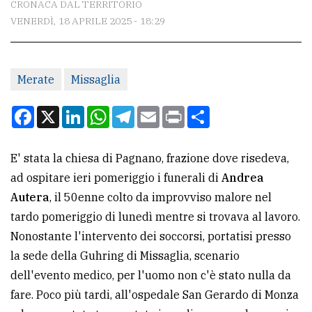
CRONACA DAL TERRITORIO
VENERDÌ, 18 APRILE 2025 - 18:29
CONTATTI
La
Merate
Missaglia
redazione
Scrivici
Facebook
X
LinkedIn
WhatsApp
Telegram
Email
Print
Condividi
Per
la
E' stata la chiesa di Pagnano, frazione dove risedeva,
tua
ad ospitare ieri pomeriggio i funerali di
Andrea
pubblicità
Autera
, il 50enne colto da improvviso malore nel
tardo pomeriggio di lunedì mentre si trovava al lavoro.
Nonostante l'intervento dei soccorsi, portatisi presso
CERCA
la sede della Guhring di Missaglia, scenario
Cerca
dell'evento medico, per l'uomo non c'è stato nulla da
per
fare. Poco più tardi, all'ospedale San Gerardo di Monza
comune