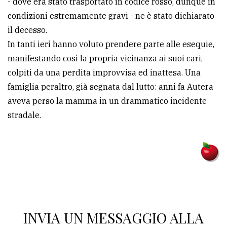
- dove era stato trasportato in codice rosso, dunque in
condizioni estremamente gravi - ne è stato dichiarato
Ricerca
il decesso.
avanzata
In tanti ieri hanno voluto prendere parte alle esequie,
manifestando così la propria vicinanza ai suoi cari,
LE
colpiti da una perdita improvvisa ed inattesa. Una
ALTRE
TESTATE
famiglia peraltro, già segnata dal lutto: anni fa Autera
aveva perso la mamma in un drammatico incidente
stradale.
PRIVACY
Privacy
policy
INVIA UN MESSAGGIO ALLA
Cookie