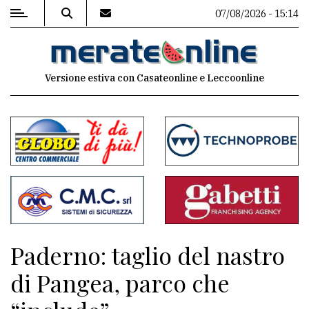
07/08/2026 - 15:14
MENU
Versione estiva con Casateonline e Leccoonline
Editoriale
e
commenti
Contenuti
del
sito
Appuntamenti
Paderno: taglio del nastro
Associazioni
di Pangea, parco che
Meteo