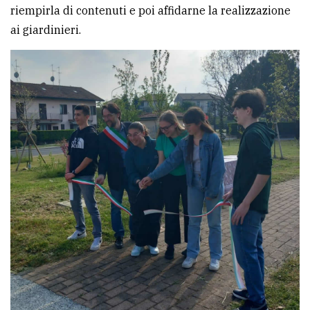
riempirla di contenuti e poi affidarne la realizzazione
Ricerca
ai giardinieri.
avanzata
LE
ALTRE
TESTATE
PRIVACY
Privacy
policy
Cookie