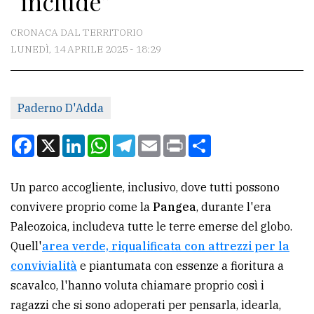
“include”
CONTATTI
CRONACA DAL TERRITORIO
LUNEDÌ, 14 APRILE 2025 - 18:29
La
redazione
Paderno D'Adda
Scrivici
Per
Facebook
X
LinkedIn
WhatsApp
Telegram
Email
Print
Condividi
la
tua
Un parco accogliente, inclusivo, dove tutti possono
pubblicità
convivere proprio come la
Pangea
, durante l'era
Paleozoica, includeva tutte le terre emerse del globo.
CERCA
Quell'
area verde, riqualificata con attrezzi per la
convivialità
e piantumata con essenze a fioritura a
Cerca
scavalco, l'hanno voluta chiamare proprio così i
per
ragazzi che si sono adoperati per pensarla, idearla,
comune