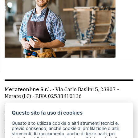
Merateonline S.r.l.
-
Via Carlo Baslini 5, 23807 -
Merate (LC)
- P.IVA 02533410136
Telefono:
039 9902881
- Whatsapp: 351 3481257 - E-
mail: redazione@merateonline.it
Questo sito fa uso di cookies
La redazione
CasateOnline
LeccoOnline
RSS
Questo sito utilizza cookie o altri strumenti tecnici e,
previo consenso, anche cookie di profilazione o altri
Made by
VIP
strumenti di tracciamento, anche di terze parti, per