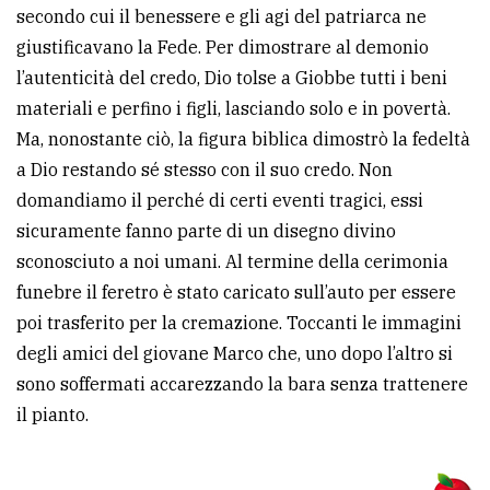
secondo cui il benessere e gli agi del patriarca ne
Ricerca
giustificavano la Fede. Per dimostrare al demonio
avanzata
l’autenticità del credo, Dio tolse a Giobbe tutti i beni
materiali e perfino i figli, lasciando solo e in povertà.
Ma, nonostante ciò, la figura biblica dimostrò la fedeltà
LE
ALTRE
a Dio restando sé stesso con il suo credo. Non
TESTATE
domandiamo il perché di certi eventi tragici, essi
sicuramente fanno parte di un disegno divino
sconosciuto a noi umani. Al termine della cerimonia
funebre il feretro è stato caricato sull’auto per essere
poi trasferito per la cremazione. Toccanti le immagini
PRIVACY
degli amici del giovane Marco che, uno dopo l’altro si
sono soffermati accarezzando la bara senza trattenere
Privacy
il pianto.
policy
Cookie