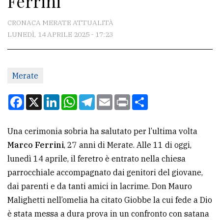
Ferrini
CONTATTI
CRONACA MERATE ATTUALITÀ
LUNEDÌ, 14 APRILE 2025 - 17:23
La
redazione
Merate
Scrivici
Per
Facebook
X
LinkedIn
WhatsApp
Telegram
Email
Print
Condividi
la
tua
Una cerimonia sobria ha salutato per l’ultima volta
pubblicità
Marco Ferrini
, 27 anni di Merate. Alle 11 di oggi,
lunedì 14 aprile, il feretro è entrato nella chiesa
CERCA
parrocchiale accompagnato dai genitori del giovane,
dai parenti e da tanti amici in lacrime. Don Mauro
Cerca
Malighetti nell’omelia ha citato Giobbe la cui fede a Dio
per
è stata messa a dura prova in un confronto con satana
comune