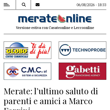
06/08/2026 - 18:33
MENU
Versione estiva con Casateonline e Leccoonline
Editoriale
e
commenti
Contenuti
del
sito
Appuntamenti
Merate: l’ultimo saluto di
Associazioni
parenti e amici a Marco
Meteo