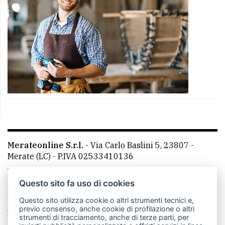
Merateonline S.r.l.
-
Via Carlo Baslini 5, 23807 -
Merate (LC)
- P.IVA 02533410136
Telefono:
039 9902881
- Whatsapp: 351 3481257 - E-
mail: redazione@merateonline.it
Questo sito fa uso di cookies
La redazione
CasateOnline
LeccoOnline
RSS
Questo sito utilizza cookie o altri strumenti tecnici e,
previo consenso, anche cookie di profilazione o altri
Made by
VIP
strumenti di tracciamento, anche di terze parti, per