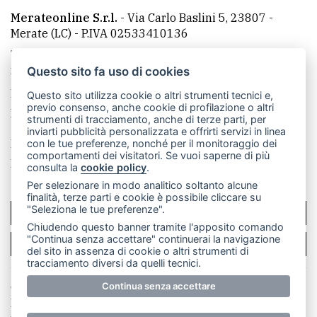
Merateonline S.r.l.
-
Via Carlo Baslini 5, 23807 -
Merate (LC)
- P.IVA 02533410136
Telefono:
039 9902881
- Whatsapp: 351 3481257 - E-
mail: redazione@merateonline.it
Questo sito fa uso di cookies
La redazione
CasateOnline
LeccoOnline
RSS
Questo sito utilizza cookie o altri strumenti tecnici e,
previo consenso, anche cookie di profilazione o altri
Made by
VIP
strumenti di tracciamento, anche di terze parti, per
inviarti pubblicità personalizzata e offrirti servizi in linea
Privacy policy
Cookie policy
con le tue preferenze, nonché per il monitoraggio dei
comportamenti dei visitatori. Se vuoi saperne di più
Rivedi le tue scelte sui cookie
consulta la
cookie policy
.
Per selezionare in modo analitico soltanto alcune
finalità, terze parti e cookie è possibile cliccare su
"Seleziona le tue preferenze".
SCRIVICI
Chiudendo questo banner tramite l'apposito comando
"Continua senza accettare" continuerai la navigazione
PER LA TUA PUBBLICITÀ
del sito in assenza di cookie o altri strumenti di
tracciamento diversi da quelli tecnici.
© Copyright Merateonline S.r.l. - Tutti i diritti riservati.
Continua senza accettare
E' proibita la riproduzione e pubblicazione anche