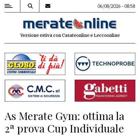
06/08/2026 - 08:58
MENU
Versione estiva con Casateonline e Leccoonline
Editoriale
e
commenti
Contenuti
del
sito
Appuntamenti
As Merate Gym: ottima la
Associazioni
2ª prova Cup Individuale
Meteo