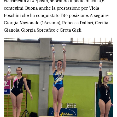
classificata al 4^posto, sfiorando il podio di soli 0,5
centesimi. Buona anche la prestazione per Viola
Ricerca
Boschini che ha conquistato l’8^ posizione. A seguire
avanzata
Giorgia Nazionale (16esima), Rebecca Dallari, Cecilia
Gianola, Giorgia Spreafico e Greta Gigli.
LE
ALTRE
TESTATE
PRIVACY
Privacy
policy
Cookie