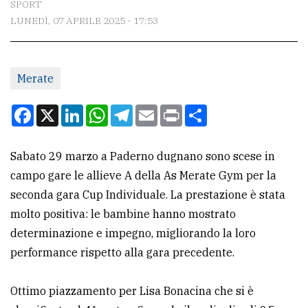
SPORT
LUNEDÌ, 07 APRILE 2025 - 17:53
CONTATTI
La
Merate
redazione
Scrivici
Facebook
X
LinkedIn
WhatsApp
Telegram
Email
Print
Condividi
Per
la
Sabato 29 marzo a Paderno dugnano sono scese in
tua
campo gare le allieve A della As Merate Gym per la
pubblicità
seconda gara Cup Individuale. La prestazione è stata
molto positiva: le bambine hanno mostrato
determinazione e impegno, migliorando la loro
CERCA
performance rispetto alla gara precedente.
Cerca
per
Ottimo piazzamento per Lisa Bonacina che si è
comune