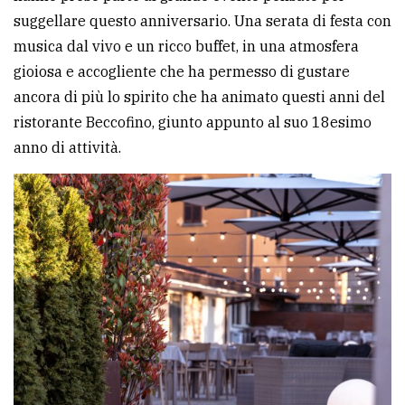
suggellare questo anniversario. Una serata di festa con
Ricerca
musica dal vivo e un ricco buffet, in una atmosfera
avanzata
gioiosa e accogliente che ha permesso di gustare
ancora di più lo spirito che ha animato questi anni del
LE
ristorante Beccofino, giunto appunto al suo 18esimo
ALTRE
anno di attività.
TESTATE
PRIVACY
Privacy
policy
Cookie