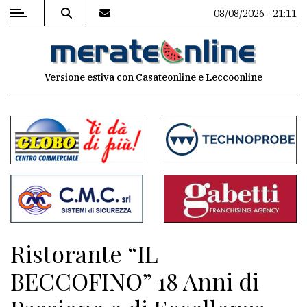
08/08/2026 - 21:11
MENU
Versione estiva con Casateonline e Leccoonline
Editoriale
e
commenti
Contenuti
del
sito
Appuntamenti
Ristorante “IL
Associazioni
BECCOFINO” 18 Anni di
Meteo