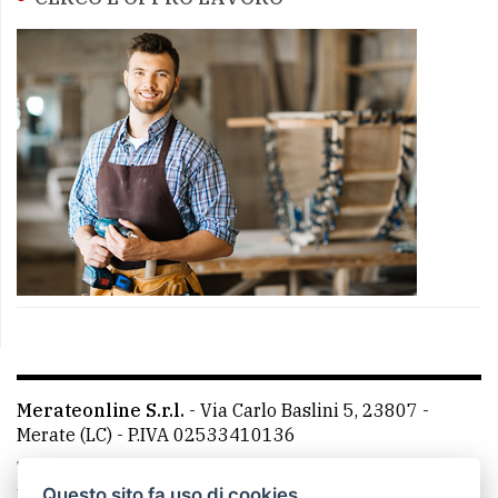
Merateonline S.r.l.
-
Via Carlo Baslini 5, 23807 -
Merate (LC)
- P.IVA 02533410136
Telefono:
039 9902881
- Whatsapp: 351 3481257 - E-
mail: redazione@merateonline.it
Questo sito fa uso di cookies