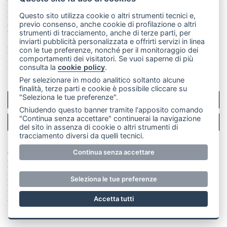
La redazione
CasateOnline
LeccoOnline
RSS
Questo sito utilizza cookie o altri strumenti tecnici e,
previo consenso, anche cookie di profilazione o altri
Made by
VIP
strumenti di tracciamento, anche di terze parti, per
inviarti pubblicità personalizzata e offrirti servizi in linea
Privacy policy
Cookie policy
con le tue preferenze, nonché per il monitoraggio dei
comportamenti dei visitatori. Se vuoi saperne di più
Rivedi le tue scelte sui cookie
consulta la
cookie policy
.
Per selezionare in modo analitico soltanto alcune
finalità, terze parti e cookie è possibile cliccare su
"Seleziona le tue preferenze".
SCRIVICI
Chiudendo questo banner tramite l'apposito comando
"Continua senza accettare" continuerai la navigazione
PER LA TUA PUBBLICITÀ
del sito in assenza di cookie o altri strumenti di
tracciamento diversi da quelli tecnici.
© Copyright Merateonline S.r.l. - Tutti i diritti riservati.
Continua senza accettare
E' proibita la riproduzione e pubblicazione anche
parziale di testi, articoli e immagini senza la
Seleziona le tue preferenze
preventiva autorizzazione scritta dell'editore. RI Lecco
numero Rea LC 291.277 - Capitale sociale 10.329,14 €
Accetta tutti