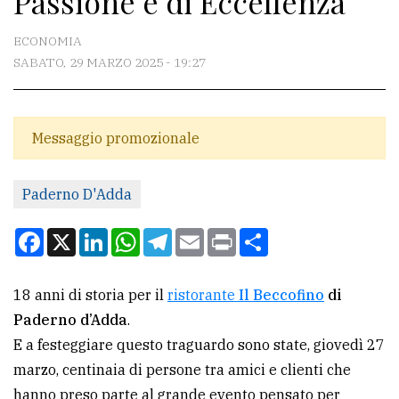
Passione e di Eccellenza
CONTATTI
ECONOMIA
SABATO, 29 MARZO 2025 - 19:27
La
redazione
Scrivici
Messaggio promozionale
Per
Paderno D'Adda
la
tua
Facebook
X
LinkedIn
WhatsApp
Telegram
Email
Print
Condividi
pubblicità
18 anni di storia per il
ristorante
Il Beccofino
di
CERCA
Paderno d’Adda
.
E a festeggiare questo traguardo sono state, giovedì 27
Cerca
marzo, centinaia di persone tra amici e clienti che
per
hanno preso parte al grande evento pensato per
comune