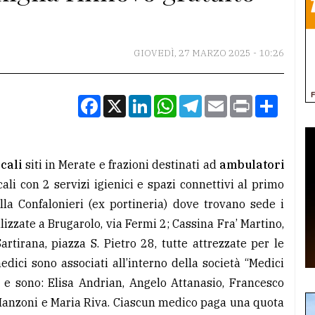
GIOVEDÌ, 27 MARZO 2025 - 10:26
Facebook
X
LinkedIn
WhatsApp
Telegram
Email
Print
Condiv
ocali
siti in Merate e frazioni destinati ad
ambulatori
ali con 2 servizi igienici e spazi connettivi al primo
illa Confalonieri (ex portineria) dove trovano sede i
lizzate a Brugarolo, via Fermi 2; Cassina Fra’ Martino,
artirana, piazza S. Pietro 28, tutte attrezzate per le
edici sono associati all’interno della società “Medici
o e sono: Elisa Andrian, Angelo Attanasio, Francesco
Manzoni e Maria Riva. Ciascun medico paga una quota