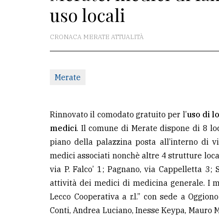
uso locali
La
redazione
CRONACA MERATE ATTUALITÀ
Scrivici
Per
Merate
la
tua
pubblicità
Rinnovato il comodato gratuito per l’
uso di l
medici
. Il comune di Merate dispone di 8 loc
piano della palazzina posta all’interno di v
CERCA
medici associati nonchè altre 4 strutture loca
Cerca
via P. Falco’ 1; Pagnano, via Cappelletta 3; S
per
attività dei medici di medicina generale. I m
comune
Lecco Cooperativa a r.l.” con sede a Oggion
Conti, Andrea Luciano, Inesse Keypa, Mauro 
Ricerca