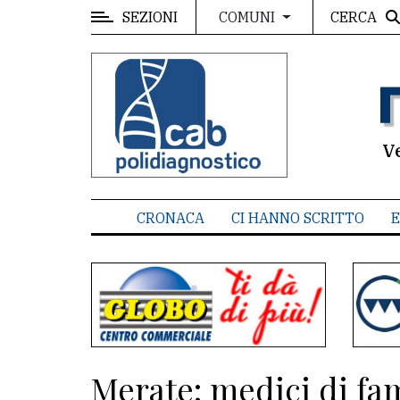
SEZIONI
CERCA
COMUNI
MENU
Editoriale
e
commenti
V
Contenuti
del
CRONACA
CI HANNO SCRITTO
E
sito
Appuntamenti
Associazioni
Meteo
Merate: medici di fa
CONTATTI