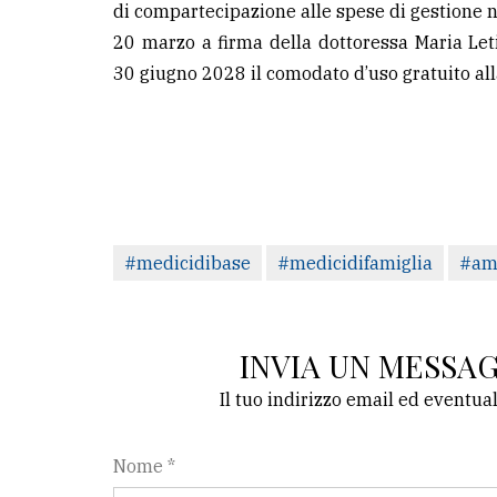
di compartecipazione alle spese di gestione n
avanzata
20 marzo a firma della dottoressa Maria Let
30 giugno 2028 il comodato d’uso gratuito all
LE
ALTRE
TESTATE
#medicidibase
#medicidifamiglia
#am
PRIVACY
Privacy
INVIA UN MESSA
policy
Il tuo indirizzo email ed eventua
Cookie
policy
Nome *