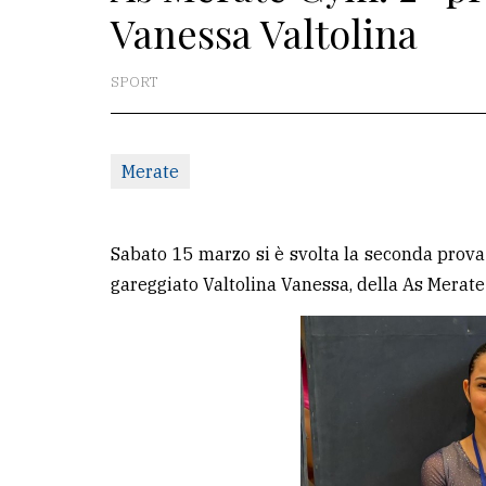
Vanessa Valtolina
La
redazione
SPORT
Scrivici
Per
Merate
la
tua
pubblicità
Sabato 15 marzo si è svolta la seconda prova d
gareggiato Valtolina Vanessa, della As Merat
CERCA
Cerca
per
comune
Ricerca