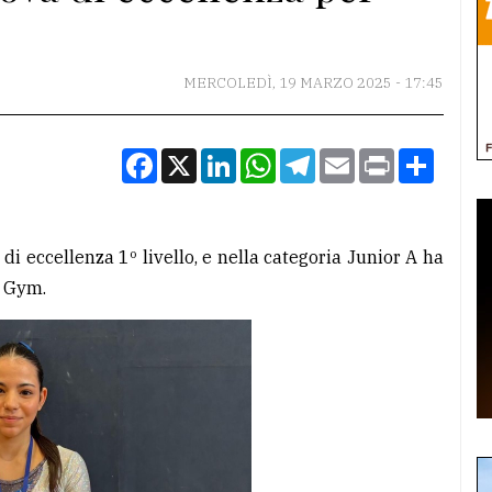
MERCOLEDÌ, 19 MARZO 2025 - 17:45
Facebook
X
LinkedIn
WhatsApp
Telegram
Email
Print
Condiv
i eccellenza 1º livello, e nella categoria Junior A ha
e Gym.