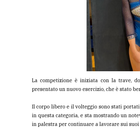
avanzata
LE
ALTRE
TESTATE
La competizione è iniziata con la trave, do
PRIVACY
presentato un nuovo esercizio, che è stato be
Privacy
Il corpo libero e il volteggio sono stati port
policy
in questa categoria, e sta mostrando un notev
Cookie
in palestra per continuare a lavorare sui suo
policy