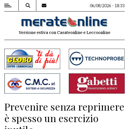
06/08/2026 - 18:33
MENU
Versione estiva con Casateonline e Leccoonline
Editoriale
e
commenti
Contenuti
del
sito
Appuntamenti
Prevenire senza reprimere
Associazioni
è spesso un esercizio
Meteo