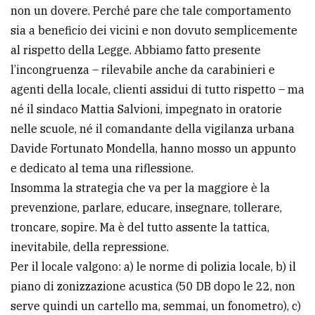
non un dovere. Perché pare che tale comportamento
Ricerca
sia a beneficio dei vicini e non dovuto semplicemente
avanzata
al rispetto della Legge. Abbiamo fatto presente
l’incongruenza – rilevabile anche da carabinieri e
agenti della locale, clienti assidui di tutto rispetto – ma
LE
ALTRE
né il sindaco Mattia Salvioni, impegnato in oratorie
TESTATE
nelle scuole, né il comandante della vigilanza urbana
Davide Fortunato Mondella, hanno mosso un appunto
e dedicato al tema una riflessione.
Insomma la strategia che va per la maggiore è la
prevenzione, parlare, educare, insegnare, tollerare,
PRIVACY
troncare, sopire. Ma è del tutto assente la tattica,
inevitabile, della repressione.
Privacy
Per il locale valgono: a) le norme di polizia locale, b) il
policy
piano di zonizzazione acustica (50 DB dopo le 22, non
Cookie
serve quindi un cartello ma, semmai, un fonometro), c)