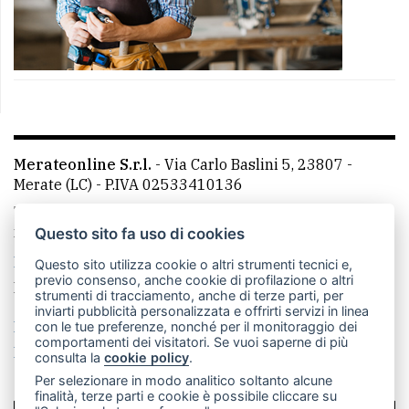
Merateonline S.r.l.
-
Via Carlo Baslini 5, 23807 -
Merate (LC)
- P.IVA 02533410136
Telefono:
039 9902881
- Whatsapp: 351 3481257 - E-
mail: redazione@merateonline.it
Questo sito fa uso di cookies
La redazione
CasateOnline
LeccoOnline
RSS
Questo sito utilizza cookie o altri strumenti tecnici e,
previo consenso, anche cookie di profilazione o altri
Made by
VIP
strumenti di tracciamento, anche di terze parti, per
inviarti pubblicità personalizzata e offrirti servizi in linea
Privacy policy
Cookie policy
con le tue preferenze, nonché per il monitoraggio dei
comportamenti dei visitatori. Se vuoi saperne di più
Rivedi le tue scelte sui cookie
consulta la
cookie policy
.
Per selezionare in modo analitico soltanto alcune
finalità, terze parti e cookie è possibile cliccare su