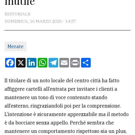
inutile
CONTATTI
EDITORIALE
DOMENICA, 16 MARZO 2025 - 14:57
La
redazione
Merate
Scrivici
Per
Facebook
X
LinkedIn
WhatsApp
Telegram
Email
Print
Condividi
la
tua
Il titolare di un noto locale del centro città ha fatto
pubblicità
affiggere cartelli all’entrata per invitare i clienti a
mantenere un tono di voce contenuto stando
CERCA
all’esterno, ringraziandoli poi per la comprensione.
L’intenzione è sicuramente apprezzabile ma il metodo
Cerca
è da bocciare senza appello. Perché sembra che
per
mantenere un comportamento rispettoso sia un plus,
comune