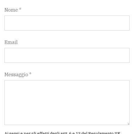
Nome *
Email
Messaggio *
Ai sensi e per gli effetti degli artt. 6 e 13 del Regolamento UE