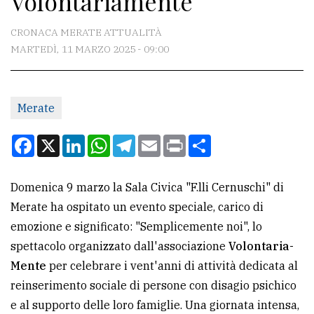
Volontariamente
CONTATTI
CRONACA MERATE ATTUALITÀ
MARTEDÌ, 11 MARZO 2025 - 09:00
La
redazione
Merate
Scrivici
Per
Facebook
X
LinkedIn
WhatsApp
Telegram
Email
Print
Condividi
la
tua
Domenica 9 marzo la Sala Civica "F.lli Cernuschi" di
pubblicità
Merate ha ospitato un evento speciale, carico di
emozione e significato: "Semplicemente noi", lo
CERCA
spettacolo organizzato dall'associazione
Volontaria-
Mente
per celebrare i vent'anni di attività dedicata al
Cerca
reinserimento sociale di persone con disagio psichico
per
e al supporto delle loro famiglie. Una giornata intensa,
comune