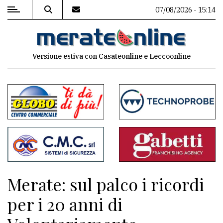
07/08/2026 - 15:14
MENU
Versione estiva con Casateonline e Leccoonline
Editoriale
e
commenti
Contenuti
del
sito
Appuntamenti
Merate: sul palco i ricordi
Associazioni
per i 20 anni di
Meteo