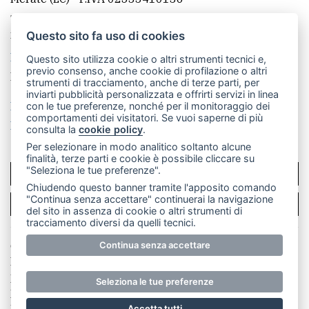
Telefono:
039 9902881
- Whatsapp: 351 3481257 - E-
mail: redazione@merateonline.it
Questo sito fa uso di cookies
La redazione
CasateOnline
LeccoOnline
RSS
Questo sito utilizza cookie o altri strumenti tecnici e,
previo consenso, anche cookie di profilazione o altri
Made by
VIP
strumenti di tracciamento, anche di terze parti, per
inviarti pubblicità personalizzata e offrirti servizi in linea
Privacy policy
Cookie policy
con le tue preferenze, nonché per il monitoraggio dei
comportamenti dei visitatori. Se vuoi saperne di più
Rivedi le tue scelte sui cookie
consulta la
cookie policy
.
Per selezionare in modo analitico soltanto alcune
finalità, terze parti e cookie è possibile cliccare su
"Seleziona le tue preferenze".
SCRIVICI
Chiudendo questo banner tramite l'apposito comando
"Continua senza accettare" continuerai la navigazione
PER LA TUA PUBBLICITÀ
del sito in assenza di cookie o altri strumenti di
tracciamento diversi da quelli tecnici.
© Copyright Merateonline S.r.l. - Tutti i diritti riservati.
Continua senza accettare
E' proibita la riproduzione e pubblicazione anche
parziale di testi, articoli e immagini senza la
Seleziona le tue preferenze
preventiva autorizzazione scritta dell'editore. RI Lecco
numero Rea LC 291.277 - Capitale sociale 10.329,14 €
Accetta tutti