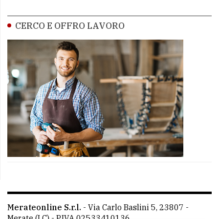
CERCO E OFFRO LAVORO
Merateonline S.r.l.
-
Via Carlo Baslini 5, 23807 -
Merate (LC)
- P.IVA 02533410136