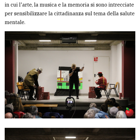
in cui l'arte, la musica e la memoria si sono intrecciate
Ricerca
per sensibilizzare la cittadinanza sul tema della salute
avanzata
mentale.
LE
ALTRE
TESTATE
PRIVACY
Privacy
policy
Cookie