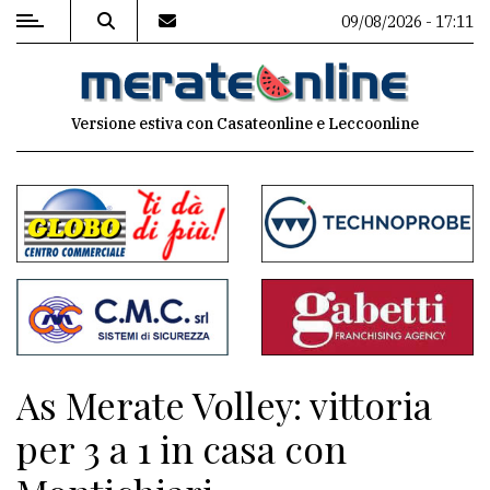
09/08/2026 - 17:11
MENU
Versione estiva con Casateonline e Leccoonline
Editoriale
e
commenti
Contenuti
del
sito
Appuntamenti
As Merate Volley: vittoria
Associazioni
per 3 a 1 in casa con
Meteo