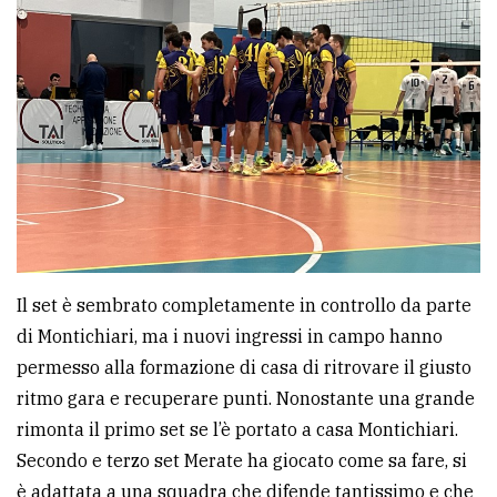
Ricerca
avanzata
LE
ALTRE
TESTATE
Il set è sembrato completamente in controllo da parte
di Montichiari, ma i nuovi ingressi in campo hanno
PRIVACY
permesso alla formazione di casa di ritrovare il giusto
ritmo gara e recuperare punti. Nonostante una grande
Privacy
rimonta il primo set se l’è portato a casa Montichiari.
policy
Secondo e terzo set Merate ha giocato come sa fare, si
Cookie
è adattata a una squadra che difende tantissimo e che