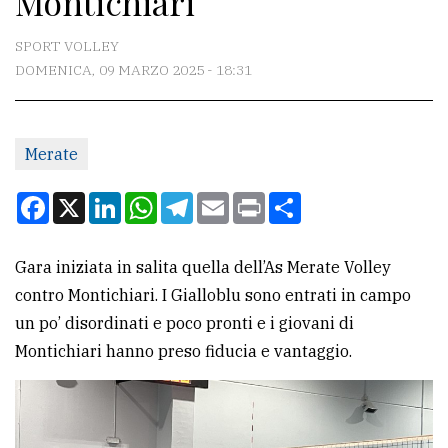
Montichiari
CONTATTI
SPORT VOLLEY
DOMENICA, 09 MARZO 2025 - 18:31
La
redazione
Merate
Scrivici
Per
Facebook
X
LinkedIn
WhatsApp
Telegram
Email
Print
Condividi
la
tua
Gara iniziata in salita quella dell’As Merate Volley
pubblicità
contro Montichiari. I Gialloblu sono entrati in campo
un po’ disordinati e poco pronti e i giovani di
CERCA
Montichiari hanno preso fiducia e vantaggio.
Cerca
per
comune