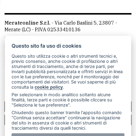
Merateonline S.r.l.
-
Via Carlo Baslini 5, 23807 -
Merate (LC)
- P.IVA 02533410136
Telefono:
039 9902881
- Whatsapp: 351 3481257 - E-
mail: redazione@merateonline.it
Questo sito fa uso di cookies
La redazione
CasateOnline
LeccoOnline
RSS
Questo sito utilizza cookie o altri strumenti tecnici e,
previo consenso, anche cookie di profilazione o altri
Made by
VIP
strumenti di tracciamento, anche di terze parti, per
inviarti pubblicità personalizzata e offrirti servizi in linea
Privacy policy
Cookie policy
con le tue preferenze, nonché per il monitoraggio dei
comportamenti dei visitatori. Se vuoi saperne di più
Rivedi le tue scelte sui cookie
consulta la
cookie policy
.
Per selezionare in modo analitico soltanto alcune
finalità, terze parti e cookie è possibile cliccare su
"Seleziona le tue preferenze".
SCRIVICI
Chiudendo questo banner tramite l'apposito comando
"Continua senza accettare" continuerai la navigazione
PER LA TUA PUBBLICITÀ
del sito in assenza di cookie o altri strumenti di
tracciamento diversi da quelli tecnici.