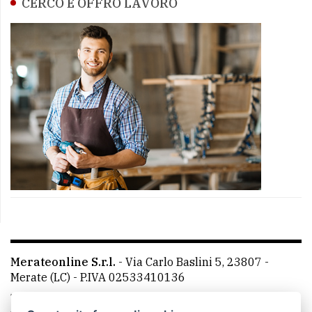
CERCO E OFFRO LAVORO
Merateonline S.r.l.
-
Via Carlo Baslini 5, 23807 -
Merate (LC)
- P.IVA 02533410136
Telefono:
039 9902881
- Whatsapp: 351 3481257 - E-