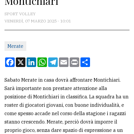
Montichiari
CONTATTI
SPORT VOLLEY
VENERDÌ, 07 MARZO 2025 - 10:01
La
redazione
Merate
Scrivici
Per
Facebook
X
LinkedIn
WhatsApp
Telegram
Email
Print
Condividi
la
tua
Sabato Merate in casa dovrà affrontare Montichiari.
pubblicità
Sarà importante non prestare attenzione alla
posizione di Montichiari in classifica. La squadra ha un
CERCA
roster di giocatori giovani, con buone individualità, e
come spesso accade nel corso della stagione i ragazzi
Cerca
stanno crescendo. Merate, perciò dovrà imporre il
per
proprio gioco, senza dare spazio di espressione a un
comune