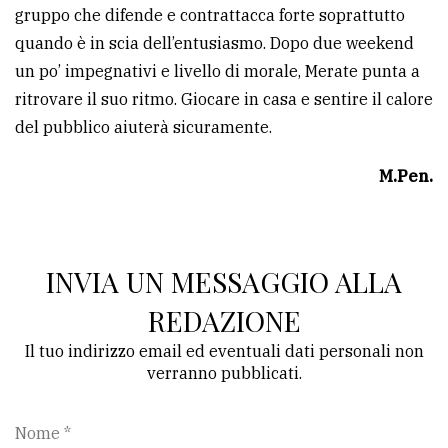
gruppo che difende e contrattacca forte soprattutto
Ricerca
quando è in scia dell’entusiasmo. Dopo due weekend
avanzata
un po’ impegnativi e livello di morale, Merate punta a
ritrovare il suo ritmo. Giocare in casa e sentire il calore
del pubblico aiuterà sicuramente.
LE
ALTRE
TESTATE
M.Pen.
INVIA UN MESSAGGIO ALLA
REDAZIONE
PRIVACY
Il tuo indirizzo email ed eventuali dati personali non
Privacy
verranno pubblicati.
policy
Cookie
Nome *