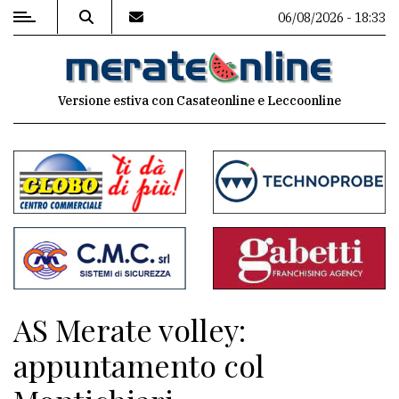
06/08/2026 - 18:33
MENU
Versione estiva con Casateonline e Leccoonline
Editoriale
e
commenti
Contenuti
del
sito
Appuntamenti
AS Merate volley:
Associazioni
appuntamento col
Meteo