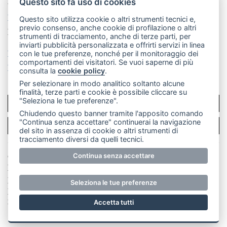
mail: redazione@merateonline.it
Questo sito fa uso di cookies
La redazione
CasateOnline
LeccoOnline
RSS
Questo sito utilizza cookie o altri strumenti tecnici e,
previo consenso, anche cookie di profilazione o altri
Made by
VIP
strumenti di tracciamento, anche di terze parti, per
inviarti pubblicità personalizzata e offrirti servizi in linea
Privacy policy
Cookie policy
con le tue preferenze, nonché per il monitoraggio dei
comportamenti dei visitatori. Se vuoi saperne di più
Rivedi le tue scelte sui cookie
consulta la
cookie policy
.
Per selezionare in modo analitico soltanto alcune
finalità, terze parti e cookie è possibile cliccare su
"Seleziona le tue preferenze".
SCRIVICI
Chiudendo questo banner tramite l'apposito comando
"Continua senza accettare" continuerai la navigazione
PER LA TUA PUBBLICITÀ
del sito in assenza di cookie o altri strumenti di
tracciamento diversi da quelli tecnici.
© Copyright Merateonline S.r.l. - Tutti i diritti riservati.
Continua senza accettare
E' proibita la riproduzione e pubblicazione anche
parziale di testi, articoli e immagini senza la
Seleziona le tue preferenze
preventiva autorizzazione scritta dell'editore. RI Lecco
numero Rea LC 291.277 - Capitale sociale 10.329,14 €
Accetta tutti