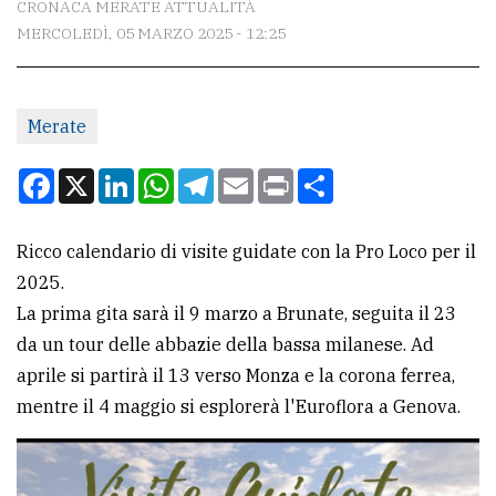
CRONACA MERATE ATTUALITÀ
MERCOLEDÌ, 05 MARZO 2025 - 12:25
CONTATTI
La
Merate
redazione
Scrivici
Facebook
X
LinkedIn
WhatsApp
Telegram
Email
Print
Condividi
Per
la
Ricco calendario di visite guidate con la Pro Loco per il
tua
2025.
pubblicità
La prima gita sarà il 9 marzo a Brunate, seguita il 23
da un tour delle abbazie della bassa milanese. Ad
aprile si partirà il 13 verso Monza e la corona ferrea,
CERCA
mentre il 4 maggio si esplorerà l'Euroflora a Genova.
Cerca
per
comune