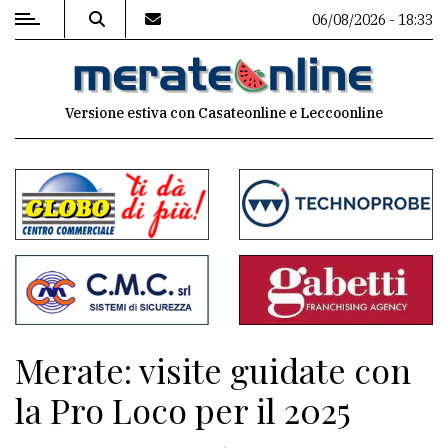
06/08/2026 - 18:33
MENU
Versione estiva con Casateonline e Leccoonline
Editoriale
e
commenti
Contenuti
del
sito
Appuntamenti
Merate: visite guidate con
Associazioni
la Pro Loco per il 2025
Meteo