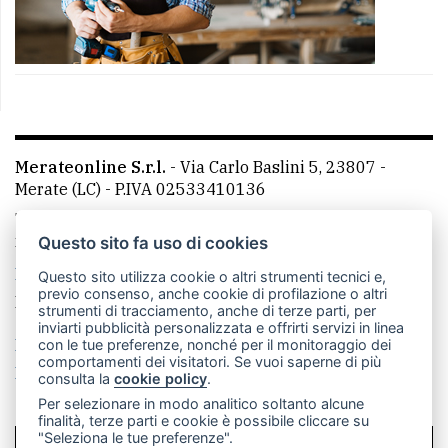
Merateonline S.r.l.
-
Via Carlo Baslini 5, 23807 -
Merate (LC)
- P.IVA 02533410136
Telefono:
039 9902881
- Whatsapp: 351 3481257 - E-
mail: redazione@merateonline.it
Questo sito fa uso di cookies
La redazione
CasateOnline
LeccoOnline
RSS
Questo sito utilizza cookie o altri strumenti tecnici e,
previo consenso, anche cookie di profilazione o altri
Made by
VIP
strumenti di tracciamento, anche di terze parti, per
inviarti pubblicità personalizzata e offrirti servizi in linea
Privacy policy
Cookie policy
con le tue preferenze, nonché per il monitoraggio dei
comportamenti dei visitatori. Se vuoi saperne di più
Rivedi le tue scelte sui cookie
consulta la
cookie policy
.
Per selezionare in modo analitico soltanto alcune
finalità, terze parti e cookie è possibile cliccare su
"Seleziona le tue preferenze".
SCRIVICI