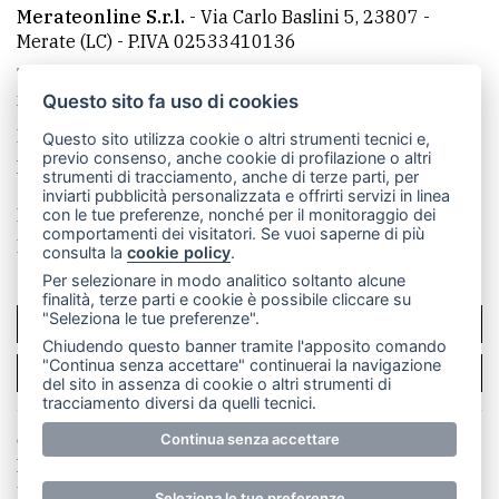
Merateonline S.r.l.
-
Via Carlo Baslini 5, 23807 -
Merate (LC)
- P.IVA 02533410136
Telefono:
039 9902881
- Whatsapp: 351 3481257 - E-
mail: redazione@merateonline.it
Questo sito fa uso di cookies
La redazione
CasateOnline
LeccoOnline
RSS
Questo sito utilizza cookie o altri strumenti tecnici e,
previo consenso, anche cookie di profilazione o altri
Made by
VIP
strumenti di tracciamento, anche di terze parti, per
inviarti pubblicità personalizzata e offrirti servizi in linea
Privacy policy
Cookie policy
con le tue preferenze, nonché per il monitoraggio dei
comportamenti dei visitatori. Se vuoi saperne di più
Rivedi le tue scelte sui cookie
consulta la
cookie policy
.
Per selezionare in modo analitico soltanto alcune
finalità, terze parti e cookie è possibile cliccare su
"Seleziona le tue preferenze".
SCRIVICI
Chiudendo questo banner tramite l'apposito comando
"Continua senza accettare" continuerai la navigazione
PER LA TUA PUBBLICITÀ
del sito in assenza di cookie o altri strumenti di
tracciamento diversi da quelli tecnici.
© Copyright Merateonline S.r.l. - Tutti i diritti riservati.
Continua senza accettare
E' proibita la riproduzione e pubblicazione anche
parziale di testi, articoli e immagini senza la
Seleziona le tue preferenze