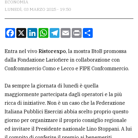
ECONOMIA
LUNEDÌ, 03 MARZO 2025 - 19:50
CONTATTI
La
Facebook
X
LinkedIn
WhatsApp
Telegram
Email
Print
Condividi
redazione
Scrivici
Entra nel vivo
Ristorexpo
, la mostra BtoB promossa
Per
dalla Fondazione Lariofiere in collaborazione con
la
Confcommercio Como e Lecco e FIPE Confcommercio.
tua
pubblicità
Da sempre la giornata di lunedì è quella
maggiormente partecipata dagli operatori e la più
ricca di iniziative. Non è un caso che la Federazione
CERCA
Italiana Pubblici Esercizi abbia scelto proprio questo
Cerca
giorno per organizzare il proprio consiglio regionale
per
ed invitare il Presidente nazionale Lino Stoppani. A lui
comune
il compito di conferire il premio ai benemeriti