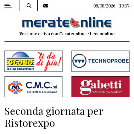
08/08/2026 - 10:57
MENU
Versione estiva con Casateonline e Leccoonline
Editoriale
e
commenti
Contenuti
del
sito
Appuntamenti
Seconda giornata per
Associazioni
Ristorexpo
Meteo