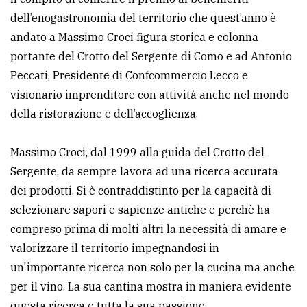
dell’enogastronomia del territorio che quest’anno è
Ricerca
andato a Massimo Croci figura storica e colonna
avanzata
portante del Crotto del Sergente di Como e ad Antonio
Peccati, Presidente di Confcommercio Lecco e
LE
visionario imprenditore con attività anche nel mondo
ALTRE
TESTATE
della ristorazione e dell’accoglienza.
Massimo Croci, dal 1999 alla guida del Crotto del
Sergente, da sempre lavora ad una ricerca accurata
dei prodotti. Si è contraddistinto per la capacità di
selezionare sapori e sapienze antiche e perchè ha
PRIVACY
compreso prima di molti altri la necessità di amare e
valorizzare il territorio impegnandosi in
Privacy
un'importante ricerca non solo per la cucina ma anche
policy
per il vino. La sua cantina mostra in maniera evidente
Cookie
questa ricerca e tutta la sua passione.