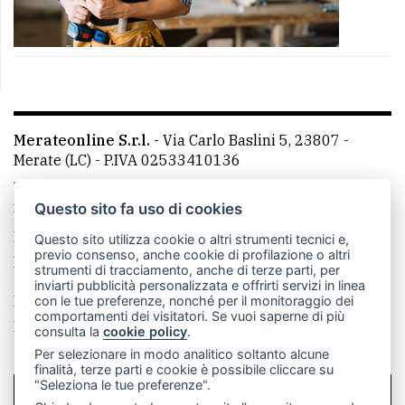
Merateonline S.r.l.
-
Via Carlo Baslini 5, 23807 -
Merate (LC)
- P.IVA 02533410136
Telefono:
039 9902881
- Whatsapp: 351 3481257 - E-
mail: redazione@merateonline.it
Questo sito fa uso di cookies
La redazione
CasateOnline
LeccoOnline
RSS
Questo sito utilizza cookie o altri strumenti tecnici e,
previo consenso, anche cookie di profilazione o altri
Made by
VIP
strumenti di tracciamento, anche di terze parti, per
inviarti pubblicità personalizzata e offrirti servizi in linea
Privacy policy
Cookie policy
con le tue preferenze, nonché per il monitoraggio dei
comportamenti dei visitatori. Se vuoi saperne di più
Rivedi le tue scelte sui cookie
consulta la
cookie policy
.
Per selezionare in modo analitico soltanto alcune
finalità, terze parti e cookie è possibile cliccare su
"Seleziona le tue preferenze".
SCRIVICI