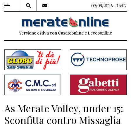
09/08/2026 - 15:07
MENU
Versione estiva con Casateonline e Leccoonline
Editoriale
e
commenti
Contenuti
del
sito
Appuntamenti
As Merate Volley, under 15:
Associazioni
Sconfitta contro Missaglia
Meteo