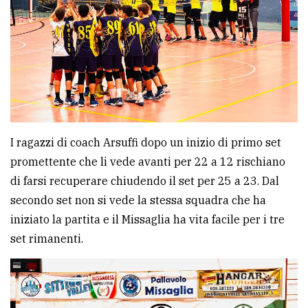
Ricerca
avanzata
LE
ALTRE
TESTATE
I ragazzi di coach Arsuffi dopo un inizio di primo set
promettente che li vede avanti per 22 a 12 rischiano
di farsi recuperare chiudendo il set per 25 a 23. Dal
secondo set non si vede la stessa squadra che ha
iniziato la partita e il Missaglia ha vita facile per i tre
PRIVACY
set rimanenti.
Privacy
policy
Cookie