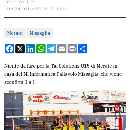
SPORT VOLLEY
LUNEDÌ, 03 MARZO 2025 - 16:56
CONTATTI
La
Merate
Missaglia
redazione
Scrivici
Facebook
X
LinkedIn
WhatsApp
Telegram
Email
Print
Condividi
Per
la
Niente da fare per la Tai Solutions U15 di Merate in
tua
casa del Ml Informatica Pallavolo Missaglia, che viene
pubblicità
sconfitta 3 a 1.
CERCA
Cerca
per
comune