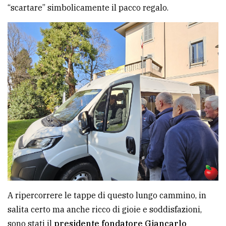
“scartare” simbolicamente il pacco regalo.
Ricerca
avanzata
LE
ALTRE
TESTATE
PRIVACY
Privacy
A ripercorrere le tappe di questo lungo cammino, in
policy
salita certo ma anche ricco di gioie e soddisfazioni,
Cookie
sono stati il
presidente fondatore Giancarlo