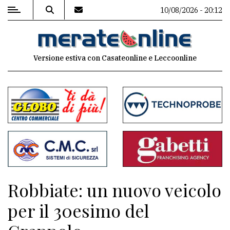
10/08/2026 - 20:12
MENU
Versione estiva con Casateonline e Leccoonline
Editoriale
e
commenti
Contenuti
del
sito
Appuntamenti
Robbiate: un nuovo veicolo
Associazioni
per il 30esimo del
Meteo