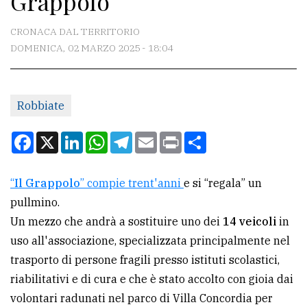
Grappolo
CONTATTI
CRONACA DAL TERRITORIO
DOMENICA, 02 MARZO 2025 - 18:04
La
redazione
Robbiate
Scrivici
Per
Facebook
X
LinkedIn
WhatsApp
Telegram
Email
Print
Condividi
la
tua
“
Il Grappolo
” compie trent'anni
e si “regala” un
pubblicità
pullmino.
Un mezzo che andrà a sostituire uno dei
14 veicoli
in
CERCA
uso all'associazione, specializzata principalmente nel
trasporto di persone fragili presso istituti scolastici,
Cerca
riabilitativi e di cura e che è stato accolto con gioia dai
per
volontari radunati nel parco di Villa Concordia per
comune