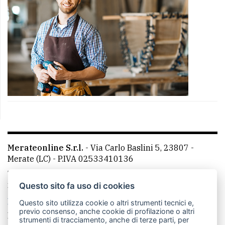
Merateonline S.r.l.
-
Via Carlo Baslini 5, 23807 -
Merate (LC)
- P.IVA 02533410136
Telefono:
039 9902881
- Whatsapp: 351 3481257 - E-
mail: redazione@merateonline.it
Questo sito fa uso di cookies
La redazione
CasateOnline
LeccoOnline
RSS
Questo sito utilizza cookie o altri strumenti tecnici e,
previo consenso, anche cookie di profilazione o altri
Made by
VIP
strumenti di tracciamento, anche di terze parti, per