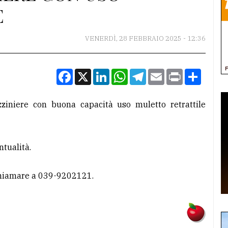
E
VENERDÌ, 28 FEBBRAIO 2025 - 12:36
Facebook
X
LinkedIn
WhatsApp
Telegram
Email
Print
Condiv
ziniere con buona capacità uso muletto retrattile
ntualità.
hiamare a 039-9202121.