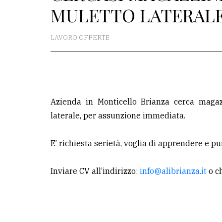
MULETTO LATERAL
La
redazione
LAVORO OFFERTE
Scrivici
Per
la
tua
Azienda in Monticello Brianza cerca magaz
pubblicità
laterale, per assunzione immediata.
E’ richiesta serietà, voglia di apprendere e pu
CERCA
Cerca
Inviare CV all’indirizzo:
info@alibrianza.it
o c
per
comune
Ricerca