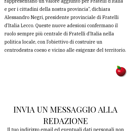
rappresentano un valore aggiunto per Fratelli d’Italia
e per i cittadini della nostra provincia”, dichiara
Ricerca
Alessandro Negri, presidente provinciale di Fratelli
avanzata
d’Italia Lecco. Queste nuove adesioni confermano il
ruolo sempre più centrale di Fratelli d’Italia nella
LE
politica locale, con l’obiettivo di costruire un
ALTRE
TESTATE
centrodestra coeso e vicino alle esigenze del territorio.
PRIVACY
Privacy
INVIA UN MESSAGGIO ALLA
policy
REDAZIONE
Cookie
Il tuo indirizzo email ed eventuali dati personali non