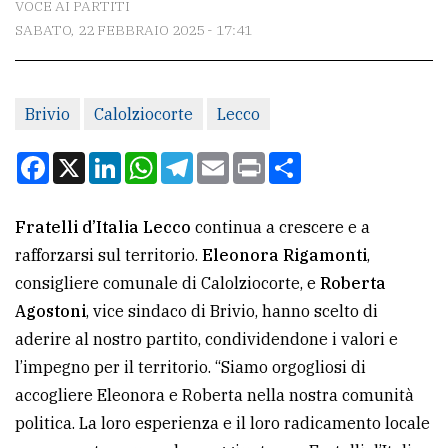
VOCE AI PARTITI
SABATO, 22 FEBBRAIO 2025 - 17:41
CONTATTI
La
Brivio
Calolziocorte
Lecco
redazione
Scrivici
Facebook
X
LinkedIn
WhatsApp
Telegram
Email
Print
Condividi
Per
la
Fratelli d’Italia Lecco
continua a crescere e a
tua
rafforzarsi sul territorio.
Eleonora Rigamonti
,
pubblicità
consigliere comunale di Calolziocorte, e
Roberta
Agostoni
, vice sindaco di Brivio, hanno scelto di
aderire al nostro partito, condividendone i valori e
CERCA
l’impegno per il territorio. “Siamo orgogliosi di
Cerca
accogliere Eleonora e Roberta nella nostra comunità
per
politica. La loro esperienza e il loro radicamento locale
comune