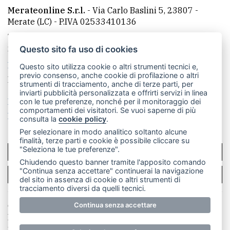
Merateonline S.r.l.
-
Via Carlo Baslini 5, 23807 -
Merate (LC)
- P.IVA 02533410136
Telefono:
039 9902881
- Whatsapp: 351 3481257 - E-
mail: redazione@merateonline.it
Questo sito fa uso di cookies
La redazione
CasateOnline
LeccoOnline
RSS
Questo sito utilizza cookie o altri strumenti tecnici e,
previo consenso, anche cookie di profilazione o altri
Made by
VIP
strumenti di tracciamento, anche di terze parti, per
inviarti pubblicità personalizzata e offrirti servizi in linea
Privacy policy
Cookie policy
con le tue preferenze, nonché per il monitoraggio dei
comportamenti dei visitatori. Se vuoi saperne di più
Rivedi le tue scelte sui cookie
consulta la
cookie policy
.
Per selezionare in modo analitico soltanto alcune
finalità, terze parti e cookie è possibile cliccare su
"Seleziona le tue preferenze".
SCRIVICI
Chiudendo questo banner tramite l'apposito comando
"Continua senza accettare" continuerai la navigazione
PER LA TUA PUBBLICITÀ
del sito in assenza di cookie o altri strumenti di
tracciamento diversi da quelli tecnici.
© Copyright Merateonline S.r.l. - Tutti i diritti riservati.
Continua senza accettare
E' proibita la riproduzione e pubblicazione anche
parziale di testi, articoli e immagini senza la