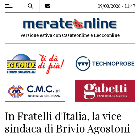
09/08/2026 - 11:47
MENU
Versione estiva con Casateonline e Leccoonline
Editoriale
e
commenti
Contenuti
del
sito
Appuntamenti
In Fratelli d'Italia, la vice
Associazioni
sindaca di Brivio Agostoni
Meteo