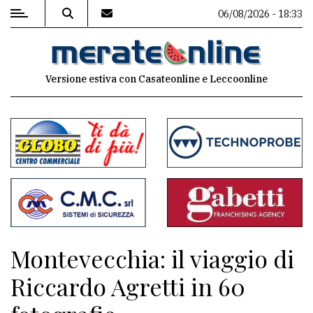
06/08/2026 - 18:33
MENU
Versione estiva con Casateonline e Leccoonline
Editoriale
e
commenti
Contenuti
del
sito
Appuntamenti
Montevecchia: il viaggio di
Associazioni
Riccardo Agretti in 60
Meteo