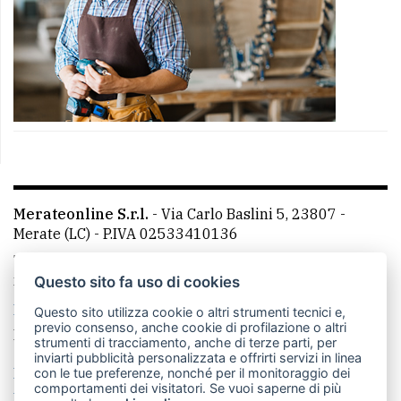
Merateonline S.r.l.
-
Via Carlo Baslini 5, 23807 -
Merate (LC)
- P.IVA 02533410136
Telefono:
039 9902881
- Whatsapp: 351 3481257 - E-
mail: redazione@merateonline.it
Questo sito fa uso di cookies
La redazione
CasateOnline
LeccoOnline
RSS
Questo sito utilizza cookie o altri strumenti tecnici e,
previo consenso, anche cookie di profilazione o altri
Made by
VIP
strumenti di tracciamento, anche di terze parti, per
inviarti pubblicità personalizzata e offrirti servizi in linea
Privacy policy
Cookie policy
con le tue preferenze, nonché per il monitoraggio dei
comportamenti dei visitatori. Se vuoi saperne di più
Rivedi le tue scelte sui cookie