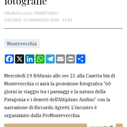
fotografie
CONTATTI
CRONACA DAL TERRITORIO
GIOVEDÌ, 13 FEBBRAIO 2025 - 12:51
La
redazione
Montevecchia
Scrivici
Per
Facebook
X
LinkedIn
WhatsApp
Telegram
Email
Print
Condividi
la
tua
Mercoledì 19 febbraio alle ore 21 alla Casetta bis di
pubblicità
Montevecchia ci sarà la proiezione fotografica “60
giorni in viaggio tra i paesaggi e la natura della
CERCA
Patagonia e i deserti dell’Altiplano Andino” con la
narrazione di Riccardo Agretti. L'incontro è
Cerca
organizzato dalla ProMontevecchia.
per
comune