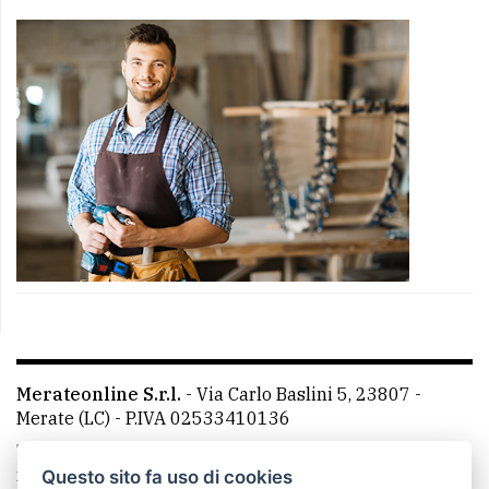
Merateonline S.r.l.
-
Via Carlo Baslini 5, 23807 -
Merate (LC)
- P.IVA 02533410136
Telefono:
039 9902881
- Whatsapp: 351 3481257 - E-
mail: redazione@merateonline.it
Questo sito fa uso di cookies