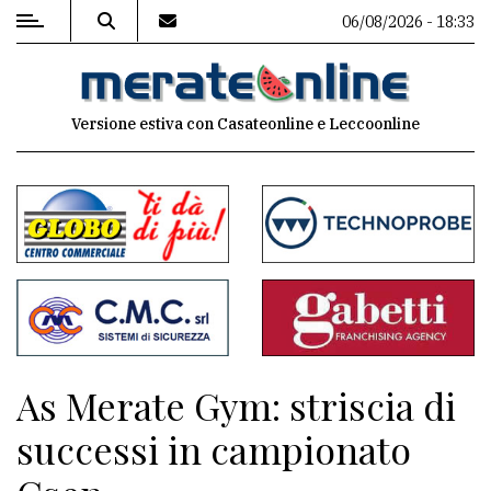
06/08/2026 - 18:33
MENU
Versione estiva con Casateonline e Leccoonline
Editoriale
e
commenti
Contenuti
del
sito
Appuntamenti
As Merate Gym: striscia di
Associazioni
successi in campionato
Meteo