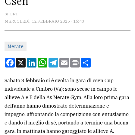
Csen
CONTATTI
SPORT
MERCOLEDÌ, 12 FEBBRAIO 2025 - 16:43
La
redazione
Merate
Scrivici
Per
Facebook
X
LinkedIn
WhatsApp
Telegram
Email
Print
Condividi
la
tua
Sabato 8 febbraio si è svolta la gara di csen Cup
pubblicità
individuale a Cimbro (Va); sono scese in campo le
allieve A e B della As Merate Gym. Alla loro prima gara
CERCA
dell’anno hanno dimostrato determinazione e
impegno, affrontando la competizione con entusiasmo
Cerca
e dando il meglio di sé, portando a termine una buona
per
gara. In mattinata hanno gareggiato le allieve A.
comune