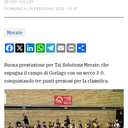
SPORT VOLLEY
DOMENICA, 09 FEBBRAIO 2025 - 11:47
CONTATTI
La
Merate
redazione
Scrivici
Facebook
X
LinkedIn
WhatsApp
Telegram
Email
Print
Condividi
Per
la
Buona prestazione per Tai Solutions Merate, che
tua
espugna il campo di Gorlago con un secco 3-0,
pubblicità
conquistando tre punti preziosi per la classifica.
CERCA
Cerca
per
comune