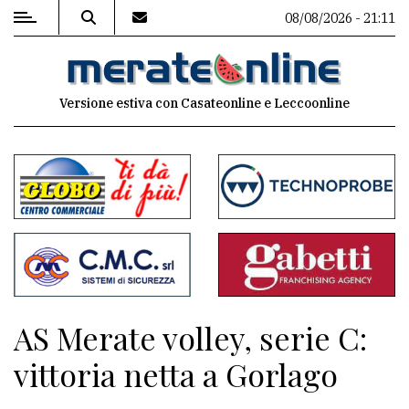
08/08/2026 - 21:11
MENU
Versione estiva con Casateonline e Leccoonline
Editoriale
e
commenti
Contenuti
del
sito
Appuntamenti
AS Merate volley, serie C:
Associazioni
vittoria netta a Gorlago
Meteo