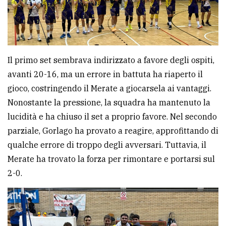
Ricerca
avanzata
Il primo set sembrava indirizzato a favore degli ospiti,
LE
avanti 20-16, ma un errore in battuta ha riaperto il
ALTRE
TESTATE
gioco, costringendo il Merate a giocarsela ai vantaggi.
Nonostante la pressione, la squadra ha mantenuto la
lucidità e ha chiuso il set a proprio favore. Nel secondo
parziale, Gorlago ha provato a reagire, approfittando di
qualche errore di troppo degli avversari. Tuttavia, il
Merate ha trovato la forza per rimontare e portarsi sul
PRIVACY
2-0.
Privacy
policy
Cookie