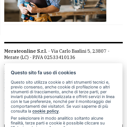
Merateonline S.r.l.
-
Via Carlo Baslini 5, 23807 -
Merate (LC)
- P.IVA 02533410136
Telefono:
039 9902881
- Whatsapp: 351 3481257 - E-
mail: redazione@merateonline.it
Questo sito fa uso di cookies
La redazione
CasateOnline
LeccoOnline
RSS
Questo sito utilizza cookie o altri strumenti tecnici e,
previo consenso, anche cookie di profilazione o altri
Made by
VIP
strumenti di tracciamento, anche di terze parti, per
inviarti pubblicità personalizzata e offrirti servizi in linea
Privacy policy
Cookie policy
con le tue preferenze, nonché per il monitoraggio dei
comportamenti dei visitatori. Se vuoi saperne di più
Rivedi le tue scelte sui cookie
consulta la
cookie policy
.
Per selezionare in modo analitico soltanto alcune
finalità, terze parti e cookie è possibile cliccare su