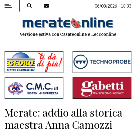
06/08/2026 - 18:33
MENU
Versione estiva con Casateonline e Leccoonline
Editoriale
e
commenti
Contenuti
del
sito
Appuntamenti
Merate: addio alla storica
Associazioni
maestra Anna Camozzi
Meteo