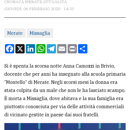
CRONACA MERATE ATTUALITÀ
GIOVEDÌ, 06 FEBBRAIO 2025 - 14:33
CONTATTI
La
Merate
Missaglia
redazione
Scrivici
Facebook
X
LinkedIn
WhatsApp
Telegram
Email
Print
Condividi
Per
la
Si è spenta la scorsa notte Anna Camozzi in Brivio,
tua
docente che per anni ha insegnato alla scuola primaria
pubblicità
“Montello” di Merate. Negli scorsi mesi la donna era
stata colpita da un male che non le ha lasciato scampo.
È morta a Missaglia, dove abitava e la sua famiglia era
CERCA
piuttosto conosciuta per via delle attività commerciali
Cerca
di vicinato gestite in paese dai suoi fratelli.
per
comune