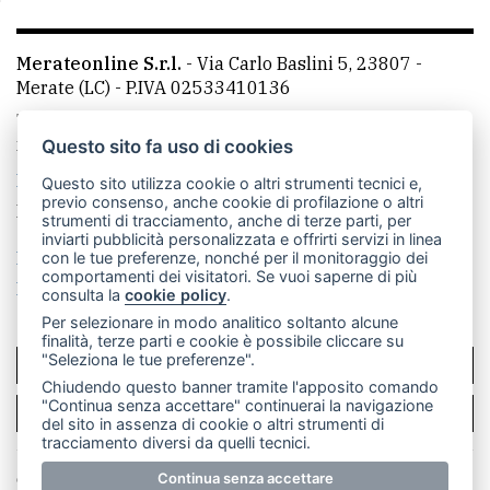
Merateonline S.r.l.
-
Via Carlo Baslini 5, 23807 -
Merate (LC)
- P.IVA 02533410136
Telefono:
039 9902881
- Whatsapp: 351 3481257 - E-
mail: redazione@merateonline.it
Questo sito fa uso di cookies
La redazione
CasateOnline
LeccoOnline
RSS
Questo sito utilizza cookie o altri strumenti tecnici e,
previo consenso, anche cookie di profilazione o altri
Made by
VIP
strumenti di tracciamento, anche di terze parti, per
inviarti pubblicità personalizzata e offrirti servizi in linea
Privacy policy
Cookie policy
con le tue preferenze, nonché per il monitoraggio dei
comportamenti dei visitatori. Se vuoi saperne di più
Rivedi le tue scelte sui cookie
consulta la
cookie policy
.
Per selezionare in modo analitico soltanto alcune
finalità, terze parti e cookie è possibile cliccare su
"Seleziona le tue preferenze".
SCRIVICI
Chiudendo questo banner tramite l'apposito comando
"Continua senza accettare" continuerai la navigazione
PER LA TUA PUBBLICITÀ
del sito in assenza di cookie o altri strumenti di
tracciamento diversi da quelli tecnici.
© Copyright Merateonline S.r.l. - Tutti i diritti riservati.
Continua senza accettare