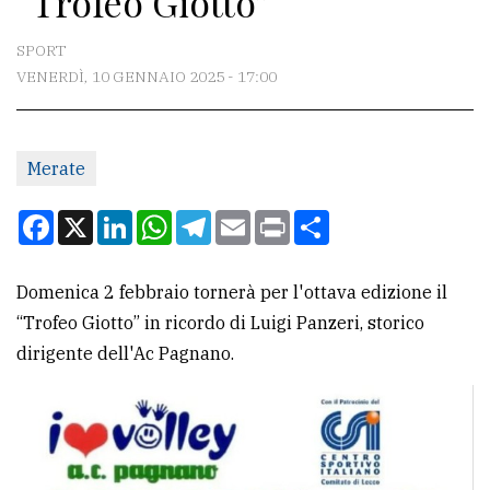
“Trofeo Giotto”
CONTATTI
SPORT
VENERDÌ, 10 GENNAIO 2025 - 17:00
La
redazione
Merate
Scrivici
Per
Facebook
X
LinkedIn
WhatsApp
Telegram
Email
Print
Condividi
la
tua
Domenica 2 febbraio tornerà per l'ottava edizione il
pubblicità
“Trofeo Giotto” in ricordo di Luigi Panzeri, storico
dirigente dell'Ac Pagnano.
CERCA
Cerca
per
comune