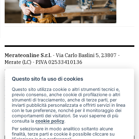
Merateonline S.r.l.
-
Via Carlo Baslini 5, 23807 -
Merate (LC)
- P.IVA 02533410136
Telefono:
039 9902881
- Whatsapp: 351 3481257 - E-
mail: redazione@merateonline.it
Questo sito fa uso di cookies
La redazione
CasateOnline
LeccoOnline
RSS
Questo sito utilizza cookie o altri strumenti tecnici e,
previo consenso, anche cookie di profilazione o altri
Made by
VIP
strumenti di tracciamento, anche di terze parti, per
inviarti pubblicità personalizzata e offrirti servizi in linea
Privacy policy
Cookie policy
con le tue preferenze, nonché per il monitoraggio dei
comportamenti dei visitatori. Se vuoi saperne di più
Rivedi le tue scelte sui cookie
consulta la
cookie policy
.
Per selezionare in modo analitico soltanto alcune
finalità, terze parti e cookie è possibile cliccare su