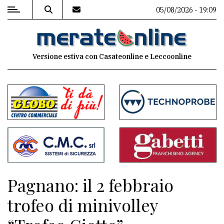
05/08/2026 - 19:09
MENU
Versione estiva con Casateonline e Leccoonline
Editoriale
e
commenti
Contenuti
del
sito
Appuntamenti
Pagnano: il 2 febbraio
Associazioni
trofeo di minivolley
Meteo