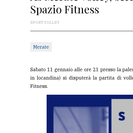
Spazio Fitness
La
redazione
SPORT VOLLEY
Scrivici
Per
Merate
la
tua
pubblicità
Sabato 11 gennaio alle ore 21 presso la pal
in locandina) si disputerà la partita di vol
Fitness.
CERCA
Cerca
per
comune
Ricerca