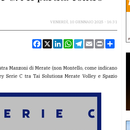
VENERDÌ, 10 GENNAIO 2025 - 16:31
Facebook
X
LinkedIn
WhatsApp
Telegram
Email
Print
Condiv
estra Manzoni di Merate (non Montello, come indicano
ley Serie C tra Tai Solutions Merate Volley e Spazio