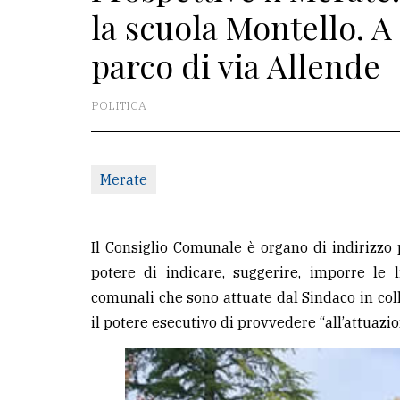
la scuola Montello. A 
La
parco di via Allende
redazione
Scrivici
POLITICA
Per
la
tua
Merate
pubblicità
Il Consiglio Comunale è organo di indirizzo
CERCA
potere di indicare, suggerire, imporre le
comunali che sono attuate dal Sindaco in coll
Cerca
il potere esecutivo di provvedere “all’attuazio
per
comune
Ricerca