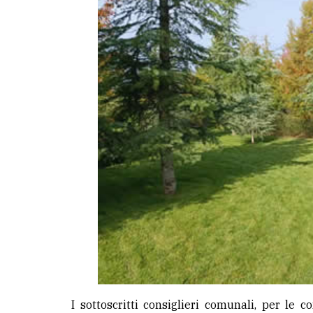
avanzata
LE
ALTRE
TESTATE
PRIVACY
Privacy
policy
Cookie
policy
I sottoscritti consiglieri comunali, per le 