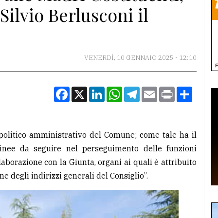
Silvio Berlusconi il
VENERDÌ, 10 GENNAIO 2025 - 12:10
Facebook
X
LinkedIn
WhatsApp
Telegram
Email
Print
Condiv
 politico-amministrativo del Comune; come tale ha il
 linee da seguire nel perseguimento delle funzioni
aborazione con la Giunta, organi ai quali è attribuito
ne degli indirizzi generali del Consiglio”.