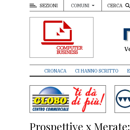
SEZIONI
CERCA
COMUNI
MENU
Editoriale
e
commenti
V
Contenuti
del
CRONACA
CI HANNO SCRITTO
E
sito
Appuntamenti
Associazioni
Meteo
Prospettive x Merate:
CONTATTI