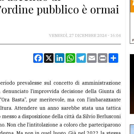
’ordine pubblico è ormai
VENERDÌ, 27 DICEMBRE 2024 - 16:04
Facebook
X
LinkedIn
WhatsApp
Telegram
Email
Print
Condiv
periodo prevalesse sul concetto di amministrazione
à denunciato l’improvvida decisione della Giunta di
“Ora Basta”, pur meritevole, ma con l’imbarazzante
ultura. Attendere un anno sarebbe stata una tattica
o messo a disposizione della città da Silvio Berlusconi
gno. Non che l’intitolazione a coloro che parteciparono
indegna. Ma non in quel luogo. Già nel 2022 la stessa