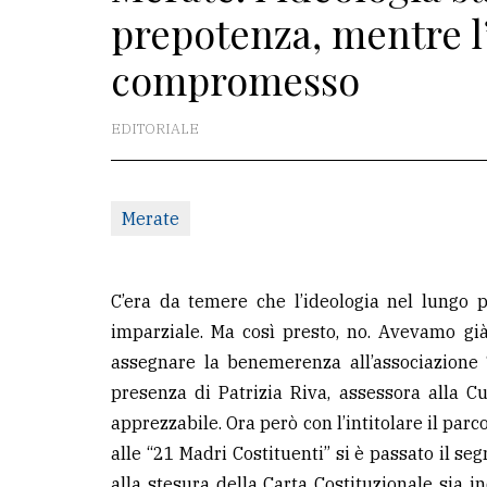
prepotenza, mentre l
La
compromesso
redazione
Scrivici
EDITORIALE
Per
la
tua
Merate
pubblicità
C’era da temere che l’ideologia nel lungo 
CERCA
imparziale. Ma così presto, no. Avevamo gi
assegnare la benemerenza all’associazione 
Cerca
presenza di Patrizia Riva, assessora alla C
per
apprezzabile. Ora però con l’intitolare il parc
comune
alle “21 Madri Costituenti” si è passato il se
Ricerca
alla stesura della Carta Costituzionale sia 