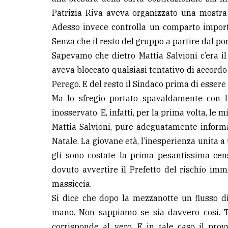
avanzata
Patrizia Riva aveva organizzato una mostra
Adesso invece controlla un comparto import
Senza che il resto del gruppo a partire dal po
LE
ALTRE
Sapevamo che dietro Mattia Salvioni c’era i
TESTATE
aveva bloccato qualsiasi tentativo di accordo 
Perego. E del resto il Sindaco prima di essere 
Ma lo sfregio portato spavaldamente con 
inosservato. E, infatti, per la prima volta, l
Mattia Salvioni, pure adeguatamente informa
PRIVACY
Natale. La giovane età, l’inesperienza unita a
gli sono costate la prima pesantissima cens
Privacy
dovuto avvertire il Prefetto del rischio im
policy
massiccia.
Cookie
Si dice che dopo la mezzanotte un flusso di
policy
mano. Non sappiamo se sia davvero così. Tu
corrisponde al vero. E in tale caso il pr