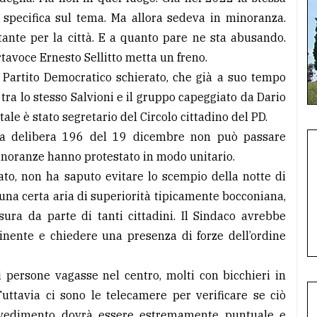
 specifica sul tema. Ma allora sedeva in minoranza.
ante per la città. E a quanto pare ne sta abusando.
rtavoce Ernesto Sellitto metta un freno.
l Partito Democratico schierato, che già a suo tempo
tra lo stesso Salvioni e il gruppo capeggiato da Dario
tale è stato segretario del Circolo cittadino del PD.
la delibera 196 del 19 dicembre non può passare
e minoranze hanno protestato in modo unitario.
to, non ha saputo evitare lo scempio della notte di
 una certa aria di superiorità tipicamente bocconiana,
ura da parte di tanti cittadini. Il Sindaco avrebbe
minente e chiedere una presenza di forze dell’ordine
 persone vagasse nel centro, molti con bicchieri in
ttavia ci sono le telecamere per verificare se ciò
ovvedimento dovrà essere estremamente puntuale e