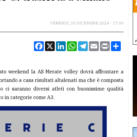
VENERDÌ, 20 DICEMBRE 2024 - 17:09
Facebook
X
LinkedIn
WhatsApp
Telegram
Email
Print
Condiv
esto weekend la AS Merate volley dovrà affrontare a
ortando a casa risultati altalenati ma che è composta
o ci saranno diversi atleti con buonissime qualità
ato in categorie come A3.