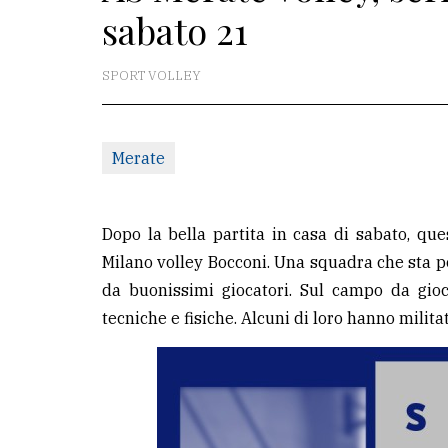
sabato 21
La
redazione
SPORT VOLLEY
Scrivici
Per
Merate
la
tua
pubblicità
Dopo la bella partita in casa di sabato, qu
Milano volley Bocconi. Una squadra che sta p
da buonissimi giocatori. Sul campo da gioc
CERCA
tecniche e fisiche. Alcuni di loro hanno milit
Cerca
per
comune
Ricerca