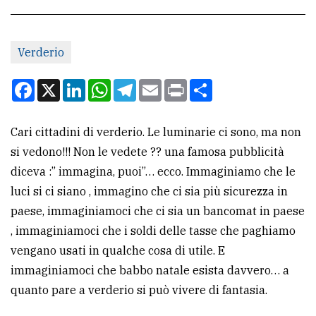
CONTATTI
Verderio
La
redazione
Facebook
X
LinkedIn
WhatsApp
Telegram
Email
Print
Condividi
Scrivici
Cari cittadini di verderio. Le luminarie ci sono, ma non
Per
si vedono!!! Non le vedete ?? una famosa pubblicità
la
diceva :” immagina, puoi”… ecco. Immaginiamo che le
tua
luci si ci siano , immagino che ci sia più sicurezza in
pubblicità
paese, immaginiamoci che ci sia un bancomat in paese
, immaginiamoci che i soldi delle tasse che paghiamo
CERCA
vengano usati in qualche cosa di utile. E
immaginiamoci che babbo natale esista davvero… a
Cerca
quanto pare a verderio si può vivere di fantasia.
per
comune