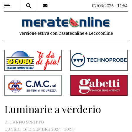
07/08/2026 - 11:54
MENU
Versione estiva con Casateonline e Leccoonline
Editoriale
e
commenti
Contenuti
del
sito
Appuntamenti
Luminarie a verderio
Associazioni
CI HANNO SCRITTO
Meteo
LUNEDÌ, 16 DICEMBRE 2024 - 10:53