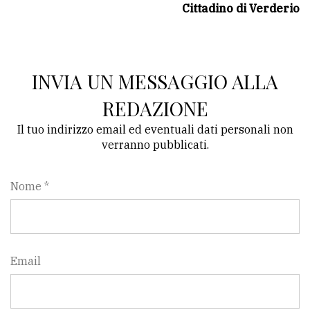
Cittadino di Verderio
Ricerca
avanzata
INVIA UN MESSAGGIO ALLA
LE
ALTRE
REDAZIONE
TESTATE
Il tuo indirizzo email ed eventuali dati personali non
verranno pubblicati.
Nome *
PRIVACY
Privacy
Email
policy
Cookie