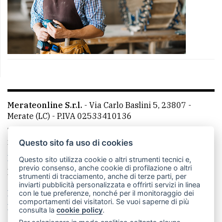
Merateonline S.r.l.
-
Via Carlo Baslini 5, 23807 -
Merate (LC)
- P.IVA 02533410136
Telefono:
039 9902881
- Whatsapp: 351 3481257 - E-
mail: redazione@merateonline.it
Questo sito fa uso di cookies
La redazione
CasateOnline
LeccoOnline
RSS
Questo sito utilizza cookie o altri strumenti tecnici e,
previo consenso, anche cookie di profilazione o altri
Made by
VIP
strumenti di tracciamento, anche di terze parti, per
inviarti pubblicità personalizzata e offrirti servizi in linea
Privacy policy
Cookie policy
con le tue preferenze, nonché per il monitoraggio dei
comportamenti dei visitatori. Se vuoi saperne di più
Rivedi le tue scelte sui cookie
consulta la
cookie policy
.