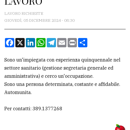
LAVORO
CONTATTI
LAVORO RICHIESTE
GIOVEDÌ, 05 DICEMBRE 2024 - 08:30
La
redazione
Facebook
X
LinkedIn
WhatsApp
Telegram
Email
Print
Condividi
Scrivici
Per
Sono un'impiegata con esperienza quinquennale nel
la
settore sanitario (gestione segretaria generale ed
tua
amministrativa) e cerco un'occupazione.
pubblicità
Sono una persona determinata, costante e affidabile.
Automunita.
CERCA
Per contatti: 389.1377268
Cerca
per
comune