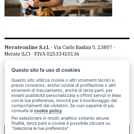
Merateonline S.r.l.
-
Via Carlo Baslini 5, 23807 -
Merate (LC)
- P.IVA 02533410136
Telefono:
039 9902881
- Whatsapp: 351 3481257 - E-
mail: redazione@merateonline.it
Questo sito fa uso di cookies
La redazione
CasateOnline
LeccoOnline
RSS
Questo sito utilizza cookie o altri strumenti tecnici e,
previo consenso, anche cookie di profilazione o altri
Made by
VIP
strumenti di tracciamento, anche di terze parti, per
inviarti pubblicità personalizzata e offrirti servizi in linea
Privacy policy
Cookie policy
con le tue preferenze, nonché per il monitoraggio dei
comportamenti dei visitatori. Se vuoi saperne di più
Rivedi le tue scelte sui cookie
consulta la
cookie policy
.
Per selezionare in modo analitico soltanto alcune
finalità, terze parti e cookie è possibile cliccare su
"Seleziona le tue preferenze".
SCRIVICI