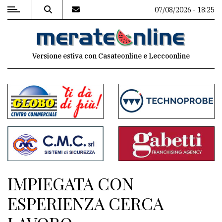
07/08/2026 - 18:25
MENU
Versione estiva con Casateonline e Leccoonline
Editoriale
e
commenti
Contenuti
del
sito
Appuntamenti
IMPIEGATA CON
Associazioni
ESPERIENZA CERCA
Meteo