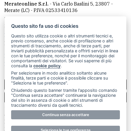
Merateonline S.r.l.
-
Via Carlo Baslini 5, 23807 -
Merate (LC)
- P.IVA 02533410136
Telefono:
039 9902881
- Whatsapp: 351 3481257 - E-
mail: redazione@merateonline.it
Questo sito fa uso di cookies
La redazione
CasateOnline
LeccoOnline
RSS
Questo sito utilizza cookie o altri strumenti tecnici e,
previo consenso, anche cookie di profilazione o altri
Made by
VIP
strumenti di tracciamento, anche di terze parti, per
inviarti pubblicità personalizzata e offrirti servizi in linea
Privacy policy
Cookie policy
con le tue preferenze, nonché per il monitoraggio dei
comportamenti dei visitatori. Se vuoi saperne di più
Rivedi le tue scelte sui cookie
consulta la
cookie policy
.
Per selezionare in modo analitico soltanto alcune
finalità, terze parti e cookie è possibile cliccare su
"Seleziona le tue preferenze".
SCRIVICI
Chiudendo questo banner tramite l'apposito comando
"Continua senza accettare" continuerai la navigazione
PER LA TUA PUBBLICITÀ
del sito in assenza di cookie o altri strumenti di
tracciamento diversi da quelli tecnici.
© Copyright Merateonline S.r.l. - Tutti i diritti riservati.
Continua senza accettare
E' proibita la riproduzione e pubblicazione anche
parziale di testi, articoli e immagini senza la
Seleziona le tue preferenze