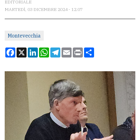
EDITORIALE
MARTEDÌ, 03 DICEMBRE 2024 - 12:07
CONTATTI
La
Montevecchia
redazione
Scrivici
Facebook
X
LinkedIn
WhatsApp
Telegram
Email
Print
Condividi
Per
la
tua
pubblicità
CERCA
Cerca
per
comune