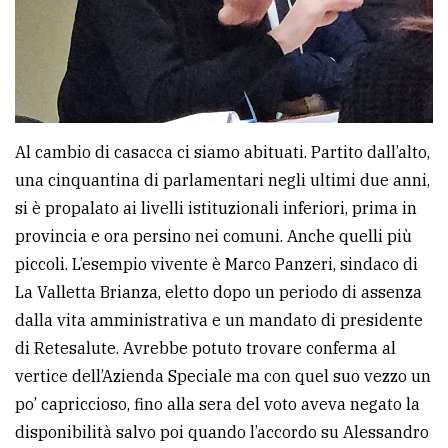
Ricerca
avanzata
LE
ALTRE
Al cambio di casacca ci siamo abituati. Partito dall’alto,
TESTATE
una cinquantina di parlamentari negli ultimi due anni,
si è propalato ai livelli istituzionali inferiori, prima in
provincia e ora persino nei comuni. Anche quelli più
piccoli. L’esempio vivente è Marco Panzeri, sindaco di
La Valletta Brianza, eletto dopo un periodo di assenza
dalla vita amministrativa e un mandato di presidente
PRIVACY
di Retesalute. Avrebbe potuto trovare conferma al
Privacy
vertice dell’Azienda Speciale ma con quel suo vezzo un
policy
po’ capriccioso, fino alla sera del voto aveva negato la
disponibilità salvo poi quando l’accordo su Alessandro
Cookie