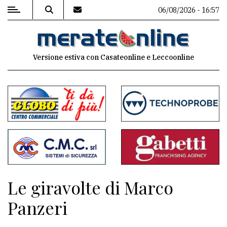
06/08/2026 - 16:57
MENU
Versione estiva con Casateonline e Leccoonline
Editoriale
e
commenti
Contenuti
del
sito
Appuntamenti
Le giravolte di Marco
Associazioni
Panzeri
Meteo