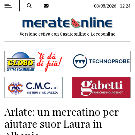
08/08/2026 - 12:24
MENU
Versione estiva con Casateonline e Leccoonline
Editoriale
e
commenti
Contenuti
del
sito
Appuntamenti
Arlate: un mercatino per
Associazioni
aiutare suor Laura in
Meteo