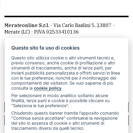
Merateonline S.r.l.
-
Via Carlo Baslini 5, 23807 -
Merate (LC)
- P.IVA 02533410136
Telefono:
039 9902881
- Whatsapp: 351 3481257 - E-
mail: redazione@merateonline.it
Questo sito fa uso di cookies
La redazione
CasateOnline
LeccoOnline
RSS
Questo sito utilizza cookie o altri strumenti tecnici e,
previo consenso, anche cookie di profilazione o altri
Made by
VIP
strumenti di tracciamento, anche di terze parti, per
inviarti pubblicità personalizzata e offrirti servizi in linea
Privacy policy
Cookie policy
con le tue preferenze, nonché per il monitoraggio dei
comportamenti dei visitatori. Se vuoi saperne di più
Rivedi le tue scelte sui cookie
consulta la
cookie policy
.
Per selezionare in modo analitico soltanto alcune
finalità, terze parti e cookie è possibile cliccare su
"Seleziona le tue preferenze".
SCRIVICI
Chiudendo questo banner tramite l'apposito comando
"Continua senza accettare" continuerai la navigazione
PER LA TUA PUBBLICITÀ
del sito in assenza di cookie o altri strumenti di
tracciamento diversi da quelli tecnici.