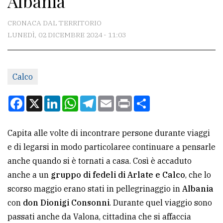
Albania
CONTATTI
CRONACA DAL TERRITORIO
LUNEDÌ, 02 DICEMBRE 2024 - 11:03
La
redazione
Calco
Scrivici
Per
Facebook
X
LinkedIn
WhatsApp
Telegram
Email
Print
Condividi
la
tua
Capita alle volte di incontrare persone durante viaggi
pubblicità
e di legarsi in modo particolaree continuare a pensarle
anche quando si è tornati a casa. Così è accaduto
CERCA
anche a un
gruppo di fedeli di Arlate e Calco
, che lo
scorso maggio erano stati in pellegrinaggio in
Albania
Cerca
con
don Dionigi Consonni
. Durante quel viaggio sono
per
passati anche da Valona, cittadina che si affaccia
comune