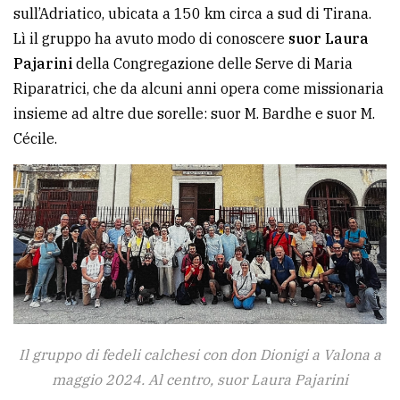
sull’Adriatico, ubicata a 150 km circa a sud di Tirana.
Ricerca
Lì il gruppo ha avuto modo di conoscere
suor Laura
avanzata
Pajarini
della Congregazione delle Serve di Maria
Riparatrici, che da alcuni anni opera come missionaria
insieme ad altre due sorelle: suor M. Bardhe e suor M.
LE
ALTRE
Cécile.
TESTATE
PRIVACY
Privacy
policy
Il gruppo di fedeli calchesi con don Dionigi a Valona a
maggio 2024. Al centro, suor Laura Pajarini
Cookie