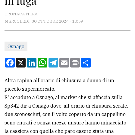
in fuga
CONTATTI
CRONACA NERA
MERCOLEDÌ, 30 OTTOBRE 2024 - 10:59
La
redazione
Osnago
Scrivici
Per
Facebook
X
LinkedIn
WhatsApp
Telegram
Email
Print
Condividi
la
tua
Altra rapina all'orario di chiusura a danno di un
pubblicità
piccolo supermercato.
E' accaduto a Osnago, al market che si affaccia sulla
CERCA
Sp342 dir a Osnago dove, all'orario di chiusura serale,
due sconosciuti, con il volto coperto da un cappellino
Cerca
sono entrati e senza mezze misure hanno minacciato
per
la cassiera con quella che pare essere stata una
comune