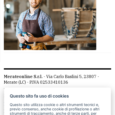
Merateonline S.r.l.
-
Via Carlo Baslini 5, 23807 -
Merate (LC)
- P.IVA 02533410136
Telefono:
039 9902881
- Whatsapp: 351 3481257 - E-
mail: redazione@merateonline.it
Questo sito fa uso di cookies
La redazione
CasateOnline
LeccoOnline
RSS
Questo sito utilizza cookie o altri strumenti tecnici e,
previo consenso, anche cookie di profilazione o altri
Made by
VIP
strumenti di tracciamento, anche di terze parti, per