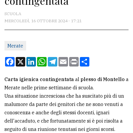
contingentata
CONTATTI
SCUOLA
MERCOLEDÌ, 16 OTTOBRE 2024 - 17:21
La
redazione
Merate
Scrivici
Per
Facebook
X
LinkedIn
WhatsApp
Telegram
Email
Print
Condividi
la
tua
Carta igienica contingentata
al
plesso di Montello
a
pubblicità
Merate nelle prime settimane di scuola.
Una situazione incresciosa che ha suscitato più di un
CERCA
malumore da parte dei genitori che ne sono venuti a
conoscenza e anche degli stessi docenti, ignari
Cerca
dell'accaduto, e che fortunatamente si è poi risolta a
per
seguito di una riunione tenutasi nei giorni scorsi.
comune