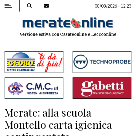
08/08/2026 - 12:23
MENU
Versione estiva con Casateonline e Leccoonline
Editoriale
e
commenti
Contenuti
del
sito
Appuntamenti
Merate: alla scuola
Associazioni
Montello carta igienica
Meteo