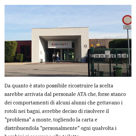
Ricerca
avanzata
LE
ALTRE
TESTATE
Da quanto è stato possibile ricostruire la scelta
sarebbe arrivata dal personale ATA che, forse stanco
PRIVACY
dei comportamenti di alcuni alunni che gettavano i
Privacy
rotoli nei bagni, avrebbe deciso di risolvere il
policy
"problema" a monte, togliendo la carta e
distribuendola "personalmente" ogni qualvolta i
Cookie