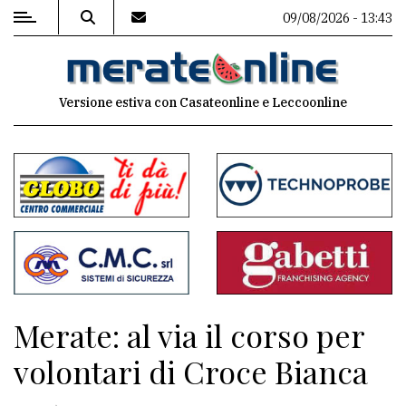
09/08/2026 - 13:43
MENU
Versione estiva con Casateonline e Leccoonline
Editoriale
e
commenti
Contenuti
del
sito
Appuntamenti
Merate: al via il corso per
Associazioni
volontari di Croce Bianca
Meteo