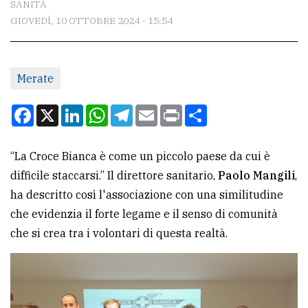
SANITÀ
GIOVEDÌ, 10 OTTOBRE 2024 - 15:54
CONTATTI
La
Merate
redazione
Scrivici
Facebook
X
LinkedIn
WhatsApp
Telegram
Email
Print
Condividi
Per
la
“La Croce Bianca è come un piccolo paese da cui è
tua
difficile staccarsi.” Il direttore sanitario,
Paolo Mangili
,
pubblicità
ha descritto così l'associazione con una similitudine
che evidenzia il forte legame e il senso di comunità
che si crea tra i volontari di questa realtà.
CERCA
Cerca
per
comune