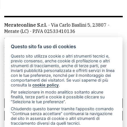
Merateonline S.r.l.
-
Via Carlo Baslini 5, 23807 -
Merate (LC)
- P.IVA 02533410136
Telefono:
039 9902881
- Whatsapp: 351 3481257 - E-
mail: redazione@merateonline.it
Questo sito fa uso di cookies
La redazione
CasateOnline
LeccoOnline
RSS
Questo sito utilizza cookie o altri strumenti tecnici e,
previo consenso, anche cookie di profilazione o altri
Made by
VIP
strumenti di tracciamento, anche di terze parti, per
inviarti pubblicità personalizzata e offrirti servizi in linea
Privacy policy
Cookie policy
con le tue preferenze, nonché per il monitoraggio dei
comportamenti dei visitatori. Se vuoi saperne di più
Rivedi le tue scelte sui cookie
consulta la
cookie policy
.
Per selezionare in modo analitico soltanto alcune
finalità, terze parti e cookie è possibile cliccare su
"Seleziona le tue preferenze".
SCRIVICI
Chiudendo questo banner tramite l'apposito comando
"Continua senza accettare" continuerai la navigazione
PER LA TUA PUBBLICITÀ
del sito in assenza di cookie o altri strumenti di
tracciamento diversi da quelli tecnici.