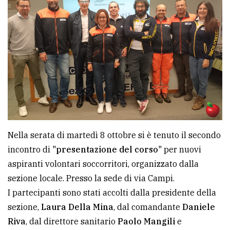
Ricerca
avanzata
LE
ALTRE
TESTATE
Nella serata di martedì 8 ottobre si è tenuto il secondo
incontro di "
presentazione del corso
" per nuovi
aspiranti volontari soccorritori, organizzato dalla
PRIVACY
sezione locale. Presso la sede di via Campi.
Privacy
I partecipanti sono stati accolti dalla presidente della
policy
sezione,
Laura Della Mina
, dal comandante
Daniele
Riva
, dal direttore sanitario
Paolo Mangili
e
Cookie