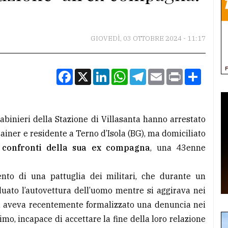
GIOVEDÌ, 03 OTTOBRE 2024 - 11:17
Facebook
X
LinkedIn
WhatsApp
Telegram
Email
Print
Condiv
binieri della Stazione di Villasanta hanno arrestato
ainer e residente a Terno d’Isola (BG), ma domiciliato
i confronti della sua ex compagna
, una 43enne
rvento di una pattuglia dei militari, che durante un
viduato l’autovettura dell’uomo mentre si aggirava nei
nna aveva recentemente formalizzato una denuncia nei
imo, incapace di accettare la fine della loro relazione