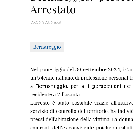
Arrestato
La
redazione
CRONACA NERA
Scrivici
Per
Bernareggio
la
tua
pubblicità
Nel pomeriggio del 30 settembre 2024, i Cara
un 54enne italiano, di professione personal tr
a
Bernareggio
, per
atti persecutori ne
CERCA
residente a Villasanta.
Cerca
L’arresto è stato possibile grazie all’inte
per
servizio di controllo del territorio, ha indi
comune
pressi dell’abitazione della vittima. La do
confronti dell'ex convivente, poiché quest’ult
Ricerca