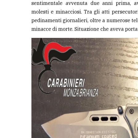
sentimentale avvenuta due anni prima, a
avanzata
molesti e minacciosi. Tra gli atti persecuto
pedinamenti giornalieri, oltre a numerose t
LE
minacce di morte. Situazione che aveva portat
ALTRE
TESTATE
PRIVACY
Privacy
policy
Cookie
policy