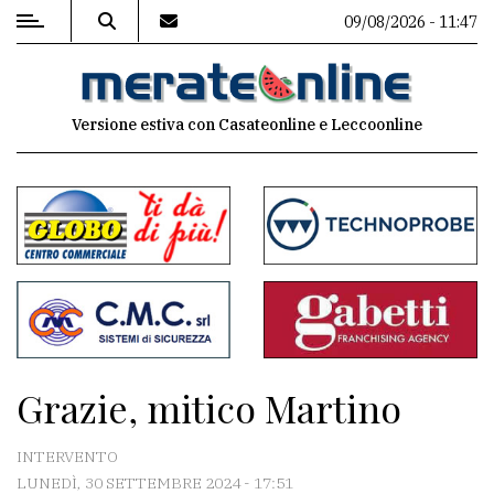
09/08/2026 - 11:47
MENU
Versione estiva con Casateonline e Leccoonline
Editoriale
e
commenti
Contenuti
del
sito
Appuntamenti
Grazie, mitico Martino
Associazioni
INTERVENTO
Meteo
LUNEDÌ, 30 SETTEMBRE 2024 - 17:51