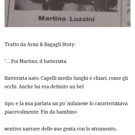
Ricerca
avanzata
LE
Tratto da Armi & Bagagli Story:
ALTRE
TESTATE
“… Poi Martino, il batterista.
Batterista nato. Capelli medio lunghi e chiari, come gli
occhi. Anche lui era definito un bel
PRIVACY
tipo, e la sua parlata un po’ milanese lo caratterizzava
Privacy
piacevolmente. Fin da bambino
policy
sentivo narrare delle sue gesta con lo strumento.
Cookie