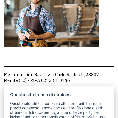
Merateonline S.r.l.
-
Via Carlo Baslini 5, 23807 -
Merate (LC)
- P.IVA 02533410136
Telefono:
039 9902881
- Whatsapp: 351 3481257 - E-
mail: redazione@merateonline.it
Questo sito fa uso di cookies
La redazione
CasateOnline
LeccoOnline
RSS
Questo sito utilizza cookie o altri strumenti tecnici e,
previo consenso, anche cookie di profilazione o altri
Made by
VIP
strumenti di tracciamento, anche di terze parti, per
inviarti pubblicità personalizzata e offrirti servizi in linea