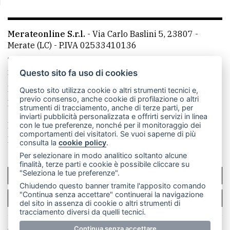
Merateonline S.r.l.
-
Via Carlo Baslini 5, 23807 -
Merate (LC)
- P.IVA 02533410136
Telefono:
039 9902881
- Whatsapp: 351 3481257 - E-
mail: redazione@merateonline.it
Questo sito fa uso di cookies
La redazione
CasateOnline
LeccoOnline
RSS
Questo sito utilizza cookie o altri strumenti tecnici e,
previo consenso, anche cookie di profilazione o altri
Made by
VIP
strumenti di tracciamento, anche di terze parti, per
inviarti pubblicità personalizzata e offrirti servizi in linea
Privacy policy
Cookie policy
con le tue preferenze, nonché per il monitoraggio dei
comportamenti dei visitatori. Se vuoi saperne di più
Rivedi le tue scelte sui cookie
consulta la
cookie policy
.
Per selezionare in modo analitico soltanto alcune
finalità, terze parti e cookie è possibile cliccare su
"Seleziona le tue preferenze".
SCRIVICI
Chiudendo questo banner tramite l'apposito comando
"Continua senza accettare" continuerai la navigazione
PER LA TUA PUBBLICITÀ
del sito in assenza di cookie o altri strumenti di
tracciamento diversi da quelli tecnici.
© Copyright Merateonline S.r.l. - Tutti i diritti riservati.
Continua senza accettare