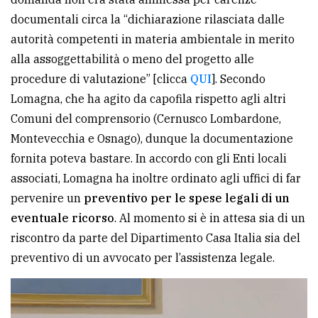
documentali circa la “dichiarazione rilasciata dalle
Ricerca
autorità competenti in materia ambientale in merito
avanzata
alla assoggettabilità o meno del progetto alle
procedure di valutazione” [clicca
QUI
]. Secondo
LE
Lomagna, che ha agito da capofila rispetto agli altri
ALTRE
TESTATE
Comuni del comprensorio (Cernusco Lombardone,
Montevecchia e Osnago), dunque la documentazione
fornita poteva bastare. In accordo con gli Enti locali
associati, Lomagna ha inoltre ordinato agli uffici di far
pervenire un
preventivo per le spese legali di un
eventuale ricorso
. Al momento si è in attesa sia di un
PRIVACY
riscontro da parte del Dipartimento Casa Italia sia del
preventivo di un avvocato per l’assistenza legale.
Privacy
policy
Cookie