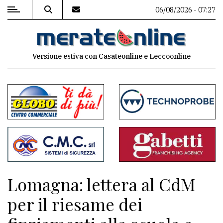
06/08/2026 - 07:27
MENU
Versione estiva con Casateonline e Leccoonline
Editoriale
e
commenti
Contenuti
del
sito
Appuntamenti
Lomagna: lettera al CdM
Associazioni
per il riesame dei
Meteo