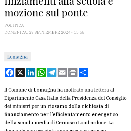
finziamenti alla scuola e
mozione sul ponte
CONTATTI
POLITICA
La
DOMENICA, 29 SETTEMBRE 2024 - 15:56
redazione
Scrivici
Per
Lomagna
la
Facebook
X
LinkedIn
WhatsApp
Telegram
Email
Print
Condividi
tua
pubblicità
Il Comune di
Lomagna
ha inoltrato una lettera al
Dipartimento Casa Italia della Presidenza del Consiglio
CERCA
dei ministri per un
riesame della richiesta di
Cerca
finanziamento per l’efficientamento energetico
per
della scuola media
di Cernusco Lombardone. La
comune
domanda non era stata ammessa per carenze