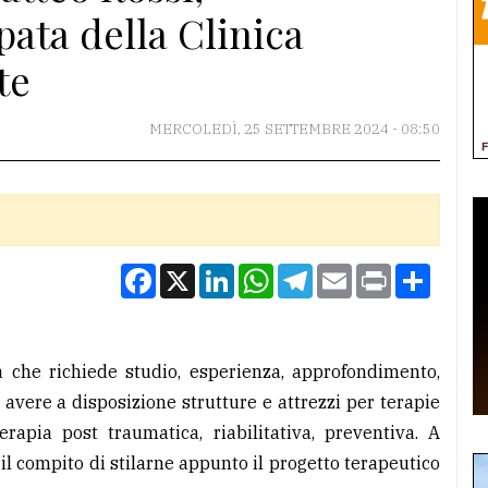
pata della Clinica
te
MERCOLEDÌ, 25 SETTEMBRE 2024 - 08:50
Facebook
X
LinkedIn
WhatsApp
Telegram
Email
Print
Condiv
a che richiede studio, esperienza, approfondimento,
i avere a disposizione strutture e attrezzi per terapie
terapia post traumatica, riabilitativa, preventiva. A
 il compito di stilarne appunto il progetto terapeutico