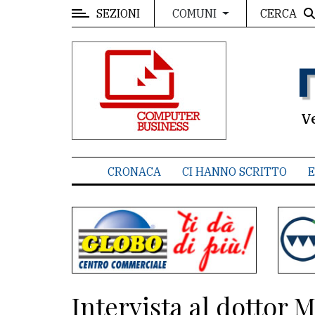
SEZIONI
CERCA
COMUNI
MENU
Editoriale
e
commenti
V
Contenuti
del
CRONACA
CI HANNO SCRITTO
E
sito
Appuntamenti
Associazioni
Meteo
Intervista al dottor M
CONTATTI