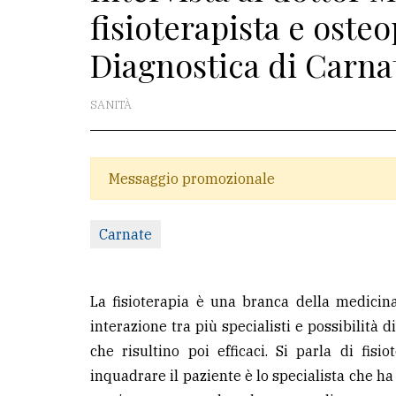
fisioterapista e osteo
La
Diagnostica di Carna
redazione
Scrivici
SANITÀ
Per
la
tua
Messaggio promozionale
pubblicità
Carnate
CERCA
Cerca
La fisioterapia è una branca della medicin
per
interazione tra più specialisti e possibilità d
comune
che risultino poi efficaci. Si parla di fisio
inquadrare il paziente è lo specialista che ha
Ricerca