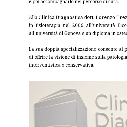
e poi accompagnarlo nel percorso di cura.
avanzata
Alla
Clinica Diagnostica dott. Lorenzo Tre
LE
in fisioterapia nel 2006 all'università B
ALTRE
TESTATE
all'università di Genova e un diploma in oste
La sua doppia specializzazione consente al p
di offrire la visione di insieme sulla patolog
interventistica o conservativa.
PRIVACY
Privacy
policy
Cookie
policy