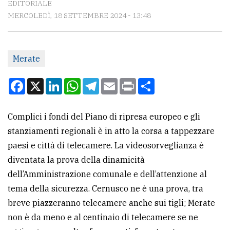
EDITORIALE
MERCOLEDÌ, 18 SETTEMBRE 2024 - 13:48
CONTATTI
La
Merate
redazione
Scrivici
Facebook
X
LinkedIn
WhatsApp
Telegram
Email
Print
Condividi
Per
la
Complici i fondi del Piano di ripresa europeo e gli
tua
stanziamenti regionali è in atto la corsa a tappezzare
pubblicità
paesi e città di telecamere. La videosorveglianza è
diventata la prova della dinamicità
dell’Amministrazione comunale e dell’attenzione al
CERCA
tema della sicurezza. Cernusco ne è una prova, tra
Cerca
breve piazzeranno telecamere anche sui tigli; Merate
per
non è da meno e al centinaio di telecamere se ne
comune