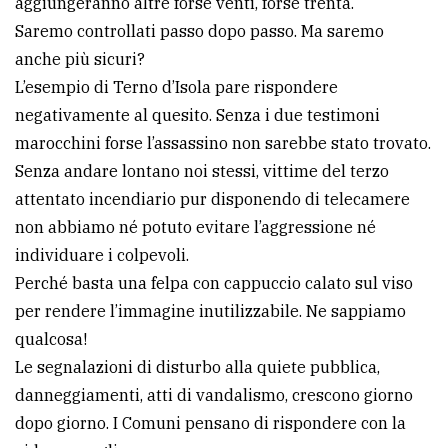
aggiungeranno altre forse venti, forse trenta.
Saremo controllati passo dopo passo. Ma saremo
Ricerca
anche più sicuri?
avanzata
L’esempio di Terno d’Isola pare rispondere
negativamente al quesito. Senza i due testimoni
LE
marocchini forse l’assassino non sarebbe stato trovato.
ALTRE
TESTATE
Senza andare lontano noi stessi, vittime del terzo
attentato incendiario pur disponendo di telecamere
non abbiamo né potuto evitare l’aggressione né
individuare i colpevoli.
Perché basta una felpa con cappuccio calato sul viso
per rendere l’immagine inutilizzabile. Ne sappiamo
PRIVACY
qualcosa!
Privacy
Le segnalazioni di disturbo alla quiete pubblica,
policy
danneggiamenti, atti di vandalismo, crescono giorno
dopo giorno. I Comuni pensano di rispondere con la
Cookie