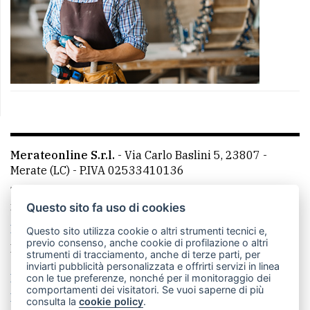
Merateonline S.r.l.
-
Via Carlo Baslini 5, 23807 -
Merate (LC)
- P.IVA 02533410136
Telefono:
039 9902881
- Whatsapp: 351 3481257 - E-
mail: redazione@merateonline.it
Questo sito fa uso di cookies
La redazione
CasateOnline
LeccoOnline
RSS
Questo sito utilizza cookie o altri strumenti tecnici e,
previo consenso, anche cookie di profilazione o altri
Made by
VIP
strumenti di tracciamento, anche di terze parti, per
inviarti pubblicità personalizzata e offrirti servizi in linea
Privacy policy
Cookie policy
con le tue preferenze, nonché per il monitoraggio dei
comportamenti dei visitatori. Se vuoi saperne di più
Rivedi le tue scelte sui cookie
consulta la
cookie policy
.