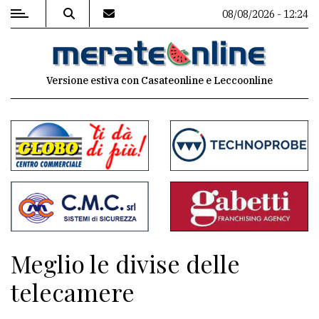
08/08/2026 - 12:24
MENU
Versione estiva con Casateonline e Leccoonline
Editoriale
e
commenti
Contenuti
del
sito
Appuntamenti
Meglio le divise delle
Associazioni
telecamere
Meteo