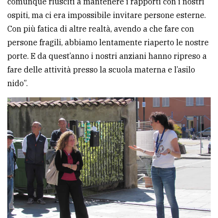
comunque riusciti a mantenere i rapporti con i nostri
ospiti, ma ci era impossibile invitare persone esterne.
Ricerca
Con più fatica di altre realtà, avendo a che fare con
avanzata
persone fragili, abbiamo lentamente riaperto le nostre
porte. E da quest’anno i nostri anziani hanno ripreso a
LE
fare delle attività presso la scuola materna e l’asilo
ALTRE
TESTATE
nido”.
PRIVACY
Privacy
policy
Cookie