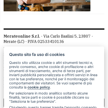
Merateonline S.r.l.
-
Via Carlo Baslini 5, 23807 -
Merate (LC)
- P.IVA 02533410136
Telefono:
039 9902881
- Whatsapp: 351 3481257 - E-
mail: redazione@merateonline.it
Questo sito fa uso di cookies
La redazione
CasateOnline
LeccoOnline
RSS
Questo sito utilizza cookie o altri strumenti tecnici e,
previo consenso, anche cookie di profilazione o altri
Made by
VIP
strumenti di tracciamento, anche di terze parti, per
inviarti pubblicità personalizzata e offrirti servizi in linea
Privacy policy
Cookie policy
con le tue preferenze, nonché per il monitoraggio dei
comportamenti dei visitatori. Se vuoi saperne di più
Rivedi le tue scelte sui cookie
consulta la
cookie policy
.
Per selezionare in modo analitico soltanto alcune
finalità, terze parti e cookie è possibile cliccare su
"Seleziona le tue preferenze".
SCRIVICI
Chiudendo questo banner tramite l'apposito comando