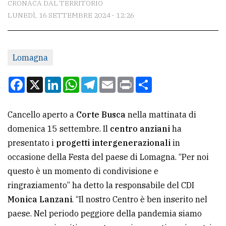
CRONACA DAL TERRITORIO
LUNEDÌ, 16 SETTEMBRE 2024 - 12:26
CONTATTI
La
Lomagna
redazione
Scrivici
Facebook
X
LinkedIn
WhatsApp
Telegram
Email
Print
Condividi
Per
la
Cancello aperto a
Corte Busca
nella mattinata di
tua
domenica 15 settembre. Il
centro anziani
ha
pubblicità
presentato i
progetti intergenerazionali
in
occasione della Festa del paese di Lomagna. “Per noi
questo è un momento di condivisione e
CERCA
ringraziamento” ha detto la responsabile del CDI
Cerca
Monica Lanzani
. “Il nostro Centro è ben inserito nel
per
paese. Nel periodo peggiore della pandemia siamo
comune