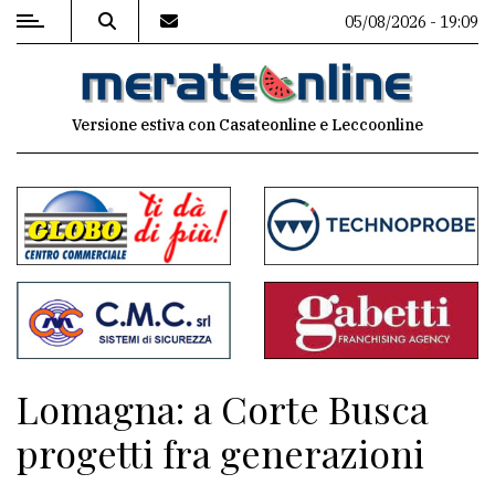
05/08/2026 - 19:09
MENU
Versione estiva con Casateonline e Leccoonline
Editoriale
e
commenti
Contenuti
del
sito
Appuntamenti
Lomagna: a Corte Busca
Associazioni
progetti fra generazioni
Meteo