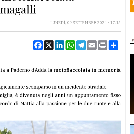
magalli
LUNEDÌ, 09 SETTEMBRE 2024 - 17:15
Facebook
X
LinkedIn
WhatsApp
Telegram
Email
Print
Condiv
uta a Paderno d’Adda la
motofiaccolata in memoria
agicamente scomparso in un incidente stradale.
famiglia, è divenuta negli anni un appuntamento fisso
cordo di Mattia alla passione per le due ruote e alla