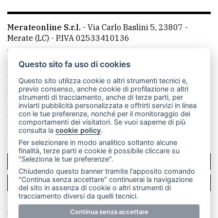
Merateonline S.r.l.
-
Via Carlo Baslini 5, 23807 -
Merate (LC)
- P.IVA 02533410136
Telefono:
039 9902881
- Whatsapp: 351 3481257 - E-
mail: redazione@merateonline.it
Questo sito fa uso di cookies
La redazione
CasateOnline
LeccoOnline
RSS
Questo sito utilizza cookie o altri strumenti tecnici e,
previo consenso, anche cookie di profilazione o altri
Made by
VIP
strumenti di tracciamento, anche di terze parti, per
inviarti pubblicità personalizzata e offrirti servizi in linea
Privacy policy
Cookie policy
con le tue preferenze, nonché per il monitoraggio dei
comportamenti dei visitatori. Se vuoi saperne di più
Rivedi le tue scelte sui cookie
consulta la
cookie policy
.
Per selezionare in modo analitico soltanto alcune
finalità, terze parti e cookie è possibile cliccare su
"Seleziona le tue preferenze".
SCRIVICI
Chiudendo questo banner tramite l'apposito comando
"Continua senza accettare" continuerai la navigazione
PER LA TUA PUBBLICITÀ
del sito in assenza di cookie o altri strumenti di
tracciamento diversi da quelli tecnici.
© Copyright Merateonline S.r.l. - Tutti i diritti riservati.
Continua senza accettare