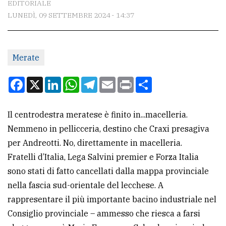
EDITORIALE
LUNEDÌ, 09 SETTEMBRE 2024 - 14:37
CONTATTI
La
Merate
redazione
Scrivici
Facebook
X
LinkedIn
WhatsApp
Telegram
Email
Print
Condividi
Per
la
Il centrodestra meratese è finito in...macelleria.
tua
Nemmeno in pellicceria, destino che Craxi presagiva
pubblicità
per Andreotti. No, direttamente in macelleria.
Fratelli d’Italia, Lega Salvini premier e Forza Italia
sono stati di fatto cancellati dalla mappa provinciale
CERCA
nella fascia sud-orientale del lecchese. A
Cerca
rappresentare il più importante bacino industriale nel
per
Consiglio provinciale – ammesso che riesca a farsi
comune