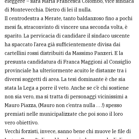
eleggere – sarà Maria Francesca Colombo, vice sindaca
di Montevecchia. Dietro di lei il nulla.
Ricerca
Il centrodestra a Merate, tanto baldanzoso fino a pochi
avanzata
mesi fa, straconvinto di vincere una seconda volta, è
sparito. La pervicacia di candidare il sindaco uscente
LE
ha spaccato l’area già sufficientemente divisa dai
ALTRE
TESTATE
cartellini rossi distribuiti da Massimo Panzeri. E la
presunta candidatura di Franca Maggioni al Consiglio
provinciale ha ulteriormente acuito le distanze tra i
diversi soggetti di area. La tesi dominante è che sia
stata la Lega a porre il veto. Anche se c’è chi sostiene
non sia vero, ma si tratta di personaggi vicinissimi a
PRIVACY
Mauro Piazza, (Mauro non c’entra nulla . . .!) spesso
Privacy
premiati nelle municipalizzate che poi sono il loro
policy
vero obiettivo.
Vecchi forzisti, invece, sanno bene chi muove le file di
Cookie