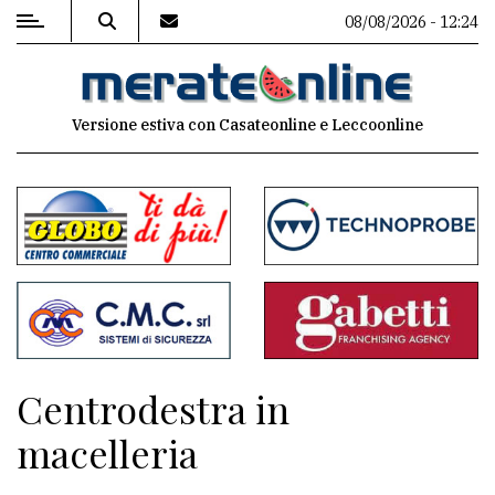
08/08/2026 - 12:24
MENU
Versione estiva con Casateonline e Leccoonline
Editoriale
e
commenti
Contenuti
del
sito
Appuntamenti
Centrodestra in
Associazioni
macelleria
Meteo