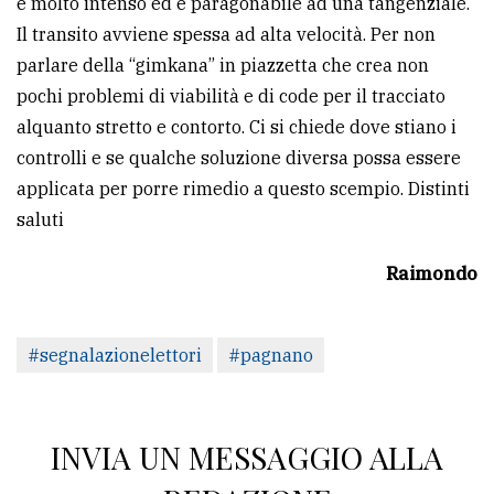
è molto intenso ed è paragonabile ad una tangenziale.
Il transito avviene spessa ad alta velocità. Per non
Ricerca
parlare della “gimkana” in piazzetta che crea non
avanzata
pochi problemi di viabilità e di code per il tracciato
alquanto stretto e contorto. Ci si chiede dove stiano i
LE
controlli e se qualche soluzione diversa possa essere
ALTRE
TESTATE
applicata per porre rimedio a questo scempio. Distinti
saluti
Raimondo
PRIVACY
#segnalazionelettori
#pagnano
Privacy
policy
INVIA UN MESSAGGIO ALLA
Cookie