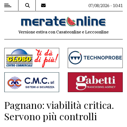
07/08/2026 - 10:41
MENU
Versione estiva con Casateonline e Leccoonline
Editoriale
e
commenti
Contenuti
del
sito
Appuntamenti
Pagnano: viabilità critica.
Associazioni
Servono più controlli
Meteo