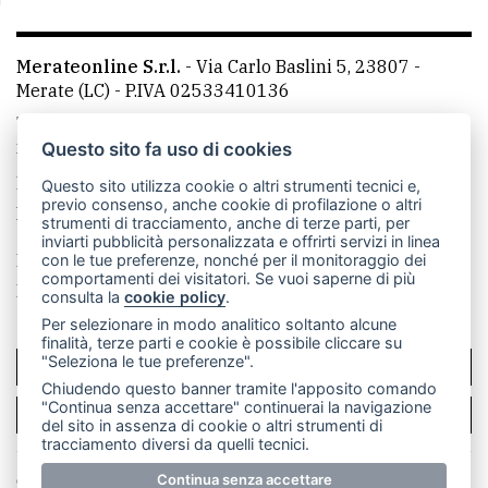
Merateonline S.r.l.
-
Via Carlo Baslini 5, 23807 -
Merate (LC)
- P.IVA 02533410136
Telefono:
039 9902881
- Whatsapp: 351 3481257 - E-
mail: redazione@merateonline.it
Questo sito fa uso di cookies
La redazione
CasateOnline
LeccoOnline
RSS
Questo sito utilizza cookie o altri strumenti tecnici e,
previo consenso, anche cookie di profilazione o altri
Made by
VIP
strumenti di tracciamento, anche di terze parti, per
inviarti pubblicità personalizzata e offrirti servizi in linea
Privacy policy
Cookie policy
con le tue preferenze, nonché per il monitoraggio dei
comportamenti dei visitatori. Se vuoi saperne di più
Rivedi le tue scelte sui cookie
consulta la
cookie policy
.
Per selezionare in modo analitico soltanto alcune
finalità, terze parti e cookie è possibile cliccare su
"Seleziona le tue preferenze".
SCRIVICI
Chiudendo questo banner tramite l'apposito comando
"Continua senza accettare" continuerai la navigazione
PER LA TUA PUBBLICITÀ
del sito in assenza di cookie o altri strumenti di
tracciamento diversi da quelli tecnici.
© Copyright Merateonline S.r.l. - Tutti i diritti riservati.
Continua senza accettare