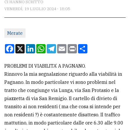
CI HANNO SCRITTO
VENERDÌ, 19 LUGLIO 2024 - 18:05
CONTATTI
La
Merate
redazione
Scrivici
Facebook
X
LinkedIn
WhatsApp
Telegram
Email
Print
Condividi
Per
la
PROBLEMI DI VIABILITA’ A PAGNANO.
tua
Rinnovo la mia segnalazione riguardo alla viabilità in
pubblicità
Pagnano. In modo particolare vi sono problemi nel
tratto che congiunge via Lunga, via San Protasio e la
piazzetta di via San Remigio. Il cartello di divieto di
CERCA
transito ai non residenti ( ma che cosa si intende per
Cerca
non residenti ?) è costantemente disatteso. Il traffico
per
mattutino, in modo particolare dalle ore 6.30 alle 9.00
comune