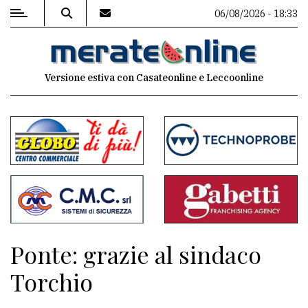
06/08/2026 - 18:33
MENU
Versione estiva con Casateonline e Leccoonline
Editoriale
e
commenti
Contenuti
del
sito
Appuntamenti
Ponte: grazie al sindaco
Associazioni
Torchio
Meteo