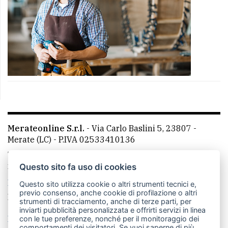
Merateonline S.r.l.
-
Via Carlo Baslini 5, 23807 -
Merate (LC)
- P.IVA 02533410136
Telefono:
039 9902881
- Whatsapp: 351 3481257 - E-
mail: redazione@merateonline.it
Questo sito fa uso di cookies
La redazione
CasateOnline
LeccoOnline
RSS
Questo sito utilizza cookie o altri strumenti tecnici e,
previo consenso, anche cookie di profilazione o altri
Made by
VIP
strumenti di tracciamento, anche di terze parti, per
inviarti pubblicità personalizzata e offrirti servizi in linea
Privacy policy
Cookie policy
con le tue preferenze, nonché per il monitoraggio dei
comportamenti dei visitatori. Se vuoi saperne di più