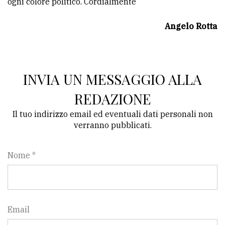
ogni colore politico. Cordialmente
Ricerca
Angelo Rotta
avanzata
LE
ALTRE
INVIA UN MESSAGGIO ALLA
TESTATE
REDAZIONE
Il tuo indirizzo email ed eventuali dati personali non
verranno pubblicati.
Nome *
PRIVACY
Privacy
policy
Email
Cookie