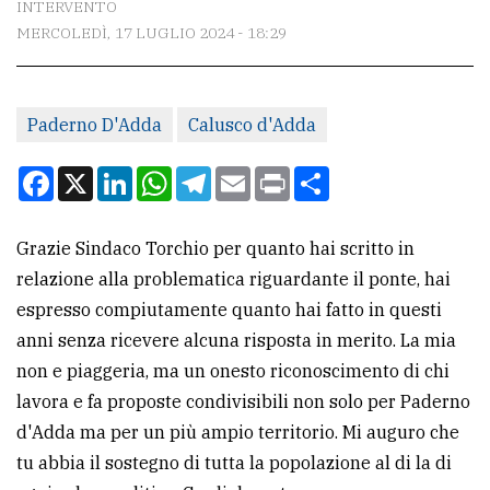
INTERVENTO
MERCOLEDÌ, 17 LUGLIO 2024 - 18:29
CONTATTI
La
Paderno D'Adda
Calusco d'Adda
redazione
Scrivici
Facebook
X
LinkedIn
WhatsApp
Telegram
Email
Print
Condividi
Per
la
Grazie Sindaco Torchio per quanto hai scritto in
tua
relazione alla problematica riguardante il ponte, hai
pubblicità
espresso compiutamente quanto hai fatto in questi
anni senza ricevere alcuna risposta in merito. La mia
non e piaggeria, ma un onesto riconoscimento di chi
CERCA
lavora e fa proposte condivisibili non solo per Paderno
Cerca
d'Adda ma per un più ampio territorio. Mi auguro che
per
tu abbia il sostegno di tutta la popolazione al di la di
comune