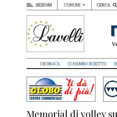
SEZIONI
CERCA
COMUNI
MENU
Editoriale
e
commenti
V
Contenuti
del
CRONACA
CI HANNO SCRITTO
E
sito
Appuntamenti
Associazioni
Meteo
Memorial di volley su
CONTATTI