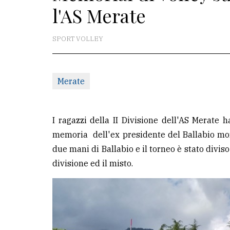
l'AS Merate
La
redazione
SPORT VOLLEY
Scrivici
Per
Merate
la
tua
pubblicità
I ragazzi della II Divisione dell'AS Merate
memoria dell'ex presidente del Ballabio mort
due mani di Ballabio e il torneo è stato divis
CERCA
divisione ed il misto.
Cerca
per
comune
Ricerca