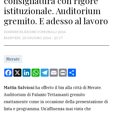
consigliatura con rigore
istituzionale. Auditorium
CONTATTI
gremito. E adesso al lavoro
La
redazione
DOSSIER ELEZIONI COMUNALI 2024
MARTEDÌ, 25 GIUGNO 2024 - 23:17
Scrivici
Per
la
Merate
tua
pubblicità
Facebook
X
LinkedIn
WhatsApp
Telegram
Email
Print
Condividi
CERCA
Mattia Salvioni
ha offerto il bis alla città di Merate.
Auditorium di Palazzo Tettamanti gremito
Cerca
esattamente come in occasione della presentazione di
per
lista e programma. Un’affluenza mai vista che
comune