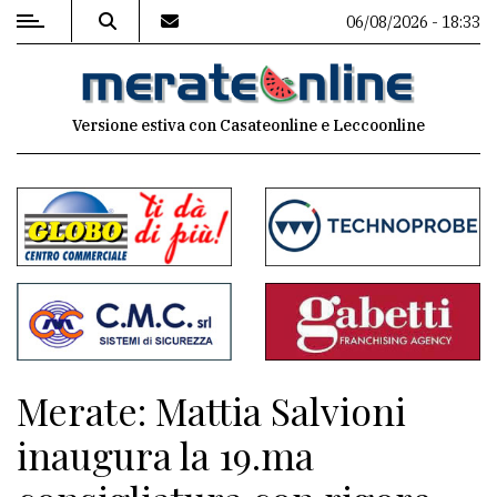
06/08/2026 - 18:33
MENU
Versione estiva con Casateonline e Leccoonline
Editoriale
e
commenti
Contenuti
del
sito
Appuntamenti
Merate: Mattia Salvioni
Associazioni
inaugura la 19.ma
Meteo