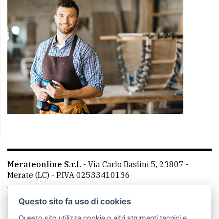
Merateonline S.r.l.
-
Via Carlo Baslini 5, 23807 -
Merate (LC)
- P.IVA 02533410136
Telefono:
039 9902881
- Whatsapp: 351 3481257 - E-
mail: redazione@merateonline.it
Questo sito fa uso di cookies
La redazione
CasateOnline
LeccoOnline
RSS
Questo sito utilizza cookie o altri strumenti tecnici e,