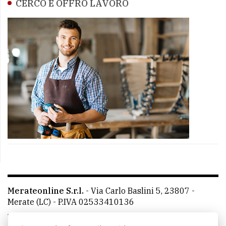
CERCO E OFFRO LAVORO
Merateonline S.r.l.
-
Via Carlo Baslini 5, 23807 -
Merate (LC)
- P.IVA 02533410136
Telefono:
039 9902881
- Whatsapp: 351 3481257 - E-