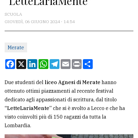
“LetteLariaMente”
CONTATTI
SCUOLA
GIOVEDÌ, 06 GIUGNO 2024 - 14:54
La
redazione
Merate
Scrivici
Per
Facebook
X
LinkedIn
WhatsApp
Telegram
Email
Print
Condividi
la
tua
Due studenti del
liceo Agnesi di Merate
hanno
pubblicità
ottenuto ottimi piazzamenti al recente festival
dedicato agli appassionati di scrittura, dal titolo
CERCA
“LetteLariaMente”
che si è svolto a Lecco e che ha
visto coinvolti più di 150 ragazzi da tutta la
Cerca
Lombardia.
per
comune