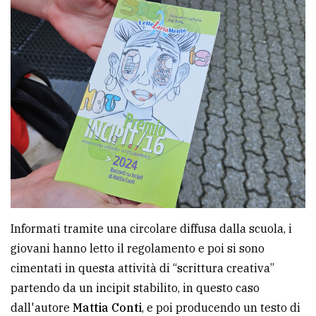
Ricerca
avanzata
LE
ALTRE
TESTATE
PRIVACY
Informati tramite una circolare diffusa dalla scuola, i
giovani hanno letto il regolamento e poi si sono
Privacy
cimentati in questa attività di “scrittura creativa”
policy
partendo da un incipit stabilito, in questo caso
Cookie
dall'autore
Mattia Conti
, e poi producendo un testo di