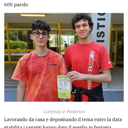
policy
600 parole.
Lorenzo e Federico
Lavorando da casa e depositando il tema entro la data
stabilita i ragazzi hanno dato il meglio in fantasia,