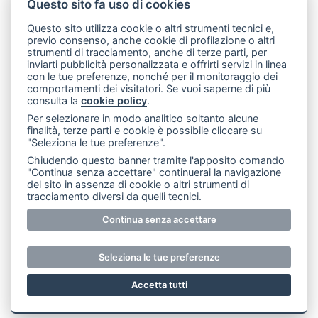
mail: redazione@merateonline.it
Questo sito fa uso di cookies
La redazione
CasateOnline
LeccoOnline
RSS
Questo sito utilizza cookie o altri strumenti tecnici e,
previo consenso, anche cookie di profilazione o altri
Made by
VIP
strumenti di tracciamento, anche di terze parti, per
inviarti pubblicità personalizzata e offrirti servizi in linea
Privacy policy
Cookie policy
con le tue preferenze, nonché per il monitoraggio dei
comportamenti dei visitatori. Se vuoi saperne di più
Rivedi le tue scelte sui cookie
consulta la
cookie policy
.
Per selezionare in modo analitico soltanto alcune
finalità, terze parti e cookie è possibile cliccare su
"Seleziona le tue preferenze".
SCRIVICI
Chiudendo questo banner tramite l'apposito comando
"Continua senza accettare" continuerai la navigazione
PER LA TUA PUBBLICITÀ
del sito in assenza di cookie o altri strumenti di
tracciamento diversi da quelli tecnici.
© Copyright Merateonline S.r.l. - Tutti i diritti riservati.
Continua senza accettare
E' proibita la riproduzione e pubblicazione anche
parziale di testi, articoli e immagini senza la
Seleziona le tue preferenze
preventiva autorizzazione scritta dell'editore. RI Lecco
numero Rea LC 291.277 - Capitale sociale 10.329,14 €
Accetta tutti