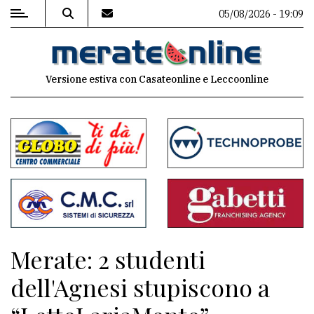
05/08/2026 - 19:09
MENU
Versione estiva con Casateonline e Leccoonline
Editoriale
e
commenti
Contenuti
del
sito
Appuntamenti
Merate: 2 studenti
Associazioni
dell'Agnesi stupiscono a
Meteo