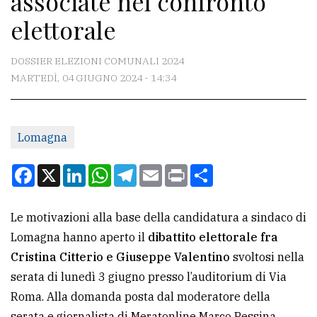
associate nel confronto
elettorale
CONTATTI
DOSSIER ELEZIONI COMUNALI 2024
La
MARTEDÌ, 04 GIUGNO 2024 - 14:34
redazione
Scrivici
Per
Lomagna
la
Facebook
X
LinkedIn
WhatsApp
Telegram
Email
Print
Condividi
tua
pubblicità
Le motivazioni alla base della candidatura a sindaco di
Lomagna hanno aperto il
dibattito elettorale fra
CERCA
Cristina Citterio e Giuseppe Valentino
svoltosi nella
Cerca
serata di lunedì 3 giugno presso l’auditorium di Via
per
Roma. Alla domanda posta dal moderatore della
comune
serata e giornalista di Meratonline Marco Pessina