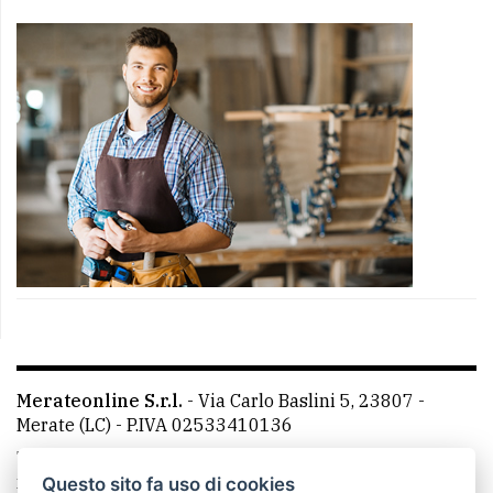
Merateonline S.r.l.
-
Via Carlo Baslini 5, 23807 -
Merate (LC)
- P.IVA 02533410136
Telefono:
039 9902881
- Whatsapp: 351 3481257 - E-
mail: redazione@merateonline.it
Questo sito fa uso di cookies