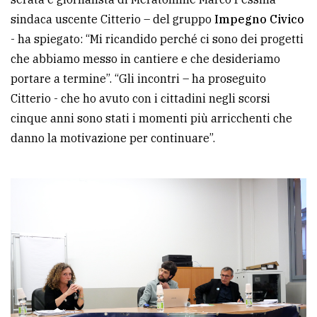
sindaca uscente Citterio – del gruppo
Impegno Civico
Ricerca
- ha spiegato: “Mi ricandido perché ci sono dei progetti
avanzata
che abbiamo messo in cantiere e che desideriamo
portare a termine”. “Gli incontri – ha proseguito
LE
Citterio - che ho avuto con i cittadini negli scorsi
ALTRE
TESTATE
cinque anni sono stati i momenti più arricchenti che
danno la motivazione per continuare”.
PRIVACY
Privacy
policy
Cookie