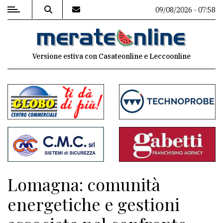
09/08/2026 - 07:58
MENU
Versione estiva con Casateonline e Leccoonline
Editoriale
e
commenti
Contenuti
del
sito
Appuntamenti
Lomagna: comunità
Associazioni
energetiche e gestioni
Meteo