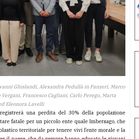
ovanni Ghislandi, Alexandra Pedullà in Panzeri, Marco
 Vergani, Francesco Cagliani, Carlo Perego, Marta
ed Eleonora Lavelli
registrerà una perdita del 30% della popolazione
ltare fatale per un piccolo ente quale Imbersago, che
olastico territoriale per tenere vivi l’ente morale e la
per il paese, che da sempre hanno educato le giovani