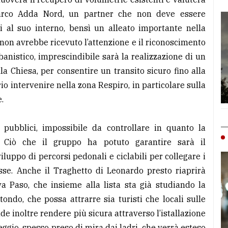
Parco Adda Nord, un partner che non deve essere
i al suo interno, bensì un alleato importante nella
 non avrebbe ricevuto l’attenzione e il riconoscimento
banistico, imprescindibile sarà la realizzazione di un
la Chiesa, per consentire un transito sicuro fino alla
o intervenire nella zona Respiro, in particolare sulla
.
 pubblici, impossibile da controllare in quanto la
 Ciò che il gruppo ha potuto garantire sarà il
luppo di percorsi pedonali e ciclabili per collegare i
sse. Anche il Traghetto di Leonardo presto riaprirà
iva Paso, che insieme alla lista sta già studiando la
tondo, che possa attrarre sia turisti che locali sulle
e inoltre rendere più sicura attraverso l’istallazione
ggio, spesso preso di mira dai ladri, che verrà esteso