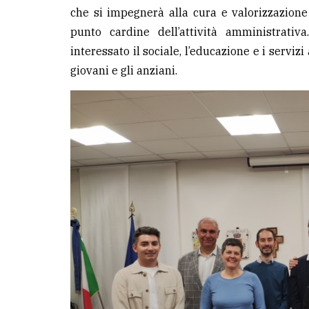
avanzata
che si impegnerà alla cura e valorizzazion
punto cardine dell’attività amministrati
interessato il sociale, l’educazione e i servizi
LE
ALTRE
giovani e gli anziani.
TESTATE
PRIVACY
Privacy
policy
Cookie
policy