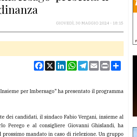
adinanza
GIOVEDÌ, 30 MAGGIO 2024 - 18:15
Facebook
X
LinkedIn
WhatsApp
Telegram
Email
Print
Condiv
a "Insieme per Imbersago" ha presentato il programma
e dei candidati, il sindaco Fabio Vergani, insieme al
rlo Perego e al consigliere Giovanni Ghislandi, ha
 il prossimo mandato in caso di rielezione. Un gruppo