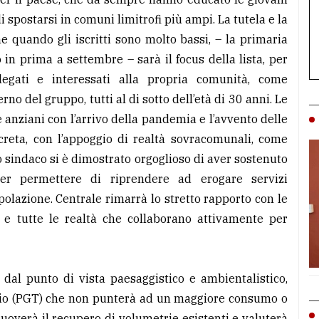
 spostarsi in comuni limitrofi più ampi. La tutela e la
e quando gli iscritti sono molto bassi, – la primaria
n prima a settembre – sarà il focus della lista, per
legati e interessati alla propria comunità, come
rno del gruppo, tutti al di sotto dell’età di 30 anni. Le
e anziani con l’arrivo della pandemia e l’avvento delle
creta, con l’appoggio di realtà sovracomunali, come
o sindaco si è dimostrato orgoglioso di aver sostenuto
per permettere di riprendere ad erogare servizi
polazione. Centrale rimarrà lo stretto rapporto con le
ri e tutte le realtà che collaborano attivamente per
 dal punto di vista paesaggistico e ambientalistico,
rio (PGT) che non punterà ad un maggiore consumo o
uoverà il recupero di volumetrie esistenti e valuterà