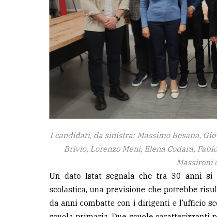
I candidati, da sinistra: Massimo Besana, Gi
Brivio, Lorenzo Meni, Elena Codara, Fabio
Massironi 
Un dato Istat segnala che tra 30 anni si 
scolastica, una previsione che potrebbe risu
da anni combatte con i dirigenti e l’ufficio sc
scuola primaria. Due scuole caratterizzanti 