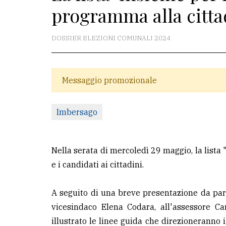
programma alla citt
La
redazione
DOSSIER ELEZIONI COMUNALI 2024
Scrivici
Per
Messaggio promozionale
la
tua
Imbersago
pubblicità
CERCA
Nella serata di mercoledì 29 maggio, la list
e i candidati ai cittadini.
Cerca
per
A seguito di una breve presentazione da part
comune
vicesindaco Elena Codara, all'assessore Ca
Ricerca
illustrato le linee guida che direzioneranno