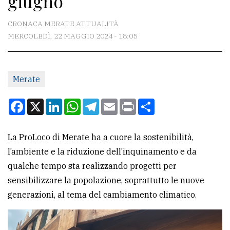
giugno
CONTATTI
CRONACA MERATE ATTUALITÀ
MERCOLEDÌ, 22 MAGGIO 2024 - 18:05
La
redazione
Merate
Scrivici
Per
Facebook
X
LinkedIn
WhatsApp
Telegram
Email
Print
Condividi
la
tua
La ProLoco di Merate ha a cuore la sostenibilità,
pubblicità
l’ambiente e la riduzione dell’inquinamento e da
qualche tempo sta realizzando progetti per
CERCA
sensibilizzare la popolazione, soprattutto le nuove
generazioni, al tema del cambiamento climatico.
Cerca
per
comune