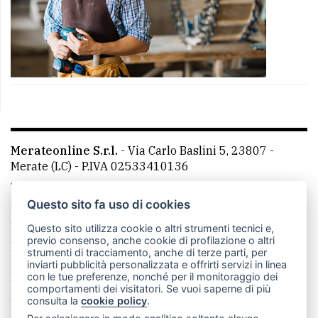
Merateonline S.r.l.
-
Via Carlo Baslini 5, 23807 -
Merate (LC)
- P.IVA 02533410136
Telefono:
039 9902881
- Whatsapp: 351 3481257 - E-
mail: redazione@merateonline.it
Questo sito fa uso di cookies
La redazione
CasateOnline
LeccoOnline
RSS
Questo sito utilizza cookie o altri strumenti tecnici e,
previo consenso, anche cookie di profilazione o altri
Made by
VIP
strumenti di tracciamento, anche di terze parti, per
inviarti pubblicità personalizzata e offrirti servizi in linea
Privacy policy
Cookie policy
con le tue preferenze, nonché per il monitoraggio dei
comportamenti dei visitatori. Se vuoi saperne di più
Rivedi le tue scelte sui cookie
consulta la
cookie policy
.