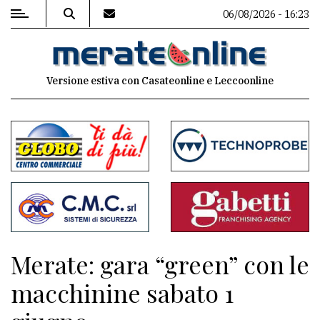
06/08/2026 - 16:23
MENU
Versione estiva con Casateonline e Leccoonline
Editoriale
e
commenti
Contenuti
del
sito
Appuntamenti
Merate: gara “green” con le
Associazioni
macchinine sabato 1
Meteo